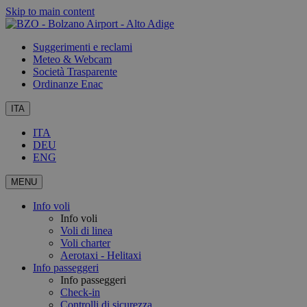
Skip to main content
Suggerimenti e reclami
Meteo & Webcam
Società Trasparente
Ordinanze Enac
ITA
ITA
DEU
ENG
MENU
Info voli
Info voli
Voli di linea
Voli charter
Aerotaxi - Helitaxi
Info passeggeri
Info passeggeri
Check-in
Controlli di sicurezza