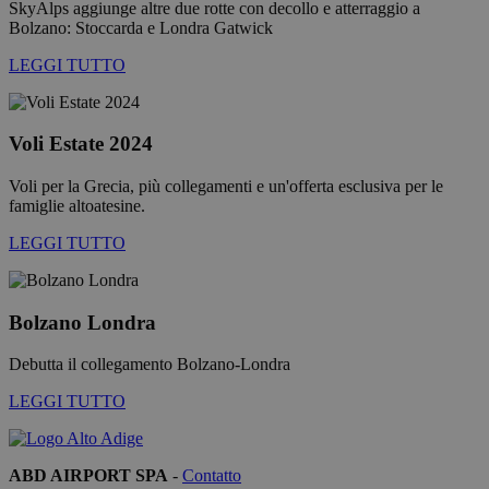
SkyAlps aggiunge altre due rotte con decollo e atterraggio a
variabili di
Bolzano: Stoccarda e Londra Gatwick
sessione
utente.
Normalme
LEGGI TUTTO
è un nume
generato i
modo casu
il modo in 
Google
viene
Voli Estate 2024
Privacy Policy
utilizzato 
essere
specifico pe
Voli per la Grecia, più collegamenti e un'offerta esclusiva per le
sito, ma u
famiglie altoatesine.
buon esem
è mantene
LEGGI TUTTO
uno stato 
accesso pe
utente tra 
pagine.
Bolzano Londra
[abcdef0123456789]
bolzanoairport.it
Sessione
Joomla lay
{32}
builder
Debutta il collegamento Bolzano-Londra
CookieScriptConsent
5 mesi 3
Questo co
CookieScript
settimane
viene
bolzanoairport.it
utilizzato d
LEGGI TUTTO
servizio
Cookie-
Script.com
ricordare l
preferenze 
ABD AIRPORT SPA
-
Contatto
consenso s