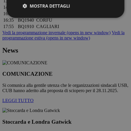
13:00
BQ1956
KASSEL
MOSTRA DETTAGLI
14:00
BQ1966
MENORCA
16:30
BQ1936
THESSALONIKI
16:35
BQ1940
CORFU
17:55
BQ1910
CAGLIARI
Strettamente necessari
Performance
Vedi la programmazione invernale
(opens in new window)
Vedi la
programmazione estiva
(opens in new window)
Targeting
Funzionalità
News
I cookie strettamente necessari consentono le
funzionalità principali del sito web come l'accesso
dell'utente e la gestione dell'account. Il sito web non
può essere utilizzato correttamente senza i cookie
strettamente necessari.
COMUNICAZIONE
Fornitore /
Nome
Scadenza
Descrizion
Dominio
Si comunica alla gentile utenza che le organizzazioni sindacali USB,
PHPSESSID
Sessione
Cookie
PHP.net
CUB hanno aderito alla proposta di sciopero per il 28.11.2025.
generato d
bolzanoairport.it
applicazion
LEGGI TUTTO
basate sul
linguaggio
PHP. Si tra
di un
identificat
Stoccarda e Londra Gatwick
generico
utilizzato p
mantenere 