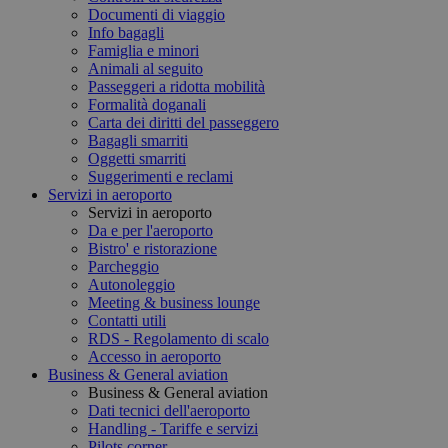
Documenti di viaggio
Info bagagli
Famiglia e minori
Animali al seguito
Passeggeri a ridotta mobilità
Formalità doganali
Carta dei diritti del passeggero
Bagagli smarriti
Oggetti smarriti
Suggerimenti e reclami
Servizi in aeroporto
Servizi in aeroporto
Da e per l'aeroporto
Bistro' e ristorazione
Parcheggio
Autonoleggio
Meeting & business lounge
Contatti utili
RDS - Regolamento di scalo
Accesso in aeroporto
Business & General aviation
Business & General aviation
Dati tecnici dell'aeroporto
Handling - Tariffe e servizi
Pilots corner