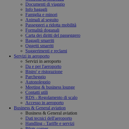
Documenti di viaggio
Info bagagli
Famiglia e minori
Animali al seguito
Passeggeri a ridotta mobilità
Formalità doganali
Carta dei diritti del passeggero
Bagagli smarriti
Oggetti smarriti
Suggerimenti e reclami
Servizi in aeroporto
Servizi in aeroporto
Da e per l'aeroporto
Bistro' e ristorazione
Parcheggio
Autonoleggio
Meeting & business lounge
Contatti utili
RDS - Regolamento di scalo
Accesso in aeroporto
Business & General aviation
Business & General aviation
Dati tecnici dell'aeroporto
Handling - Tariffe e servizi
Pilots corner