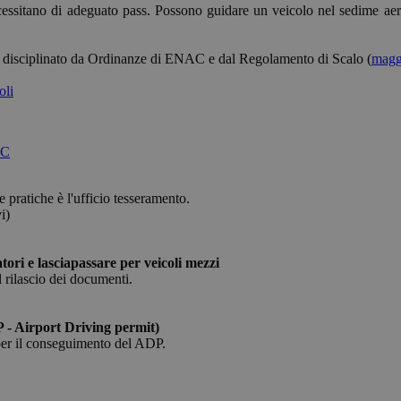
ecessitano di adeguato pass. Possono guidare un veicolo nel sedime ae
 web non può essere utilizzato correttamente senza i cookie strettamente necessari.
Fornitore /
Scadenza
Descrizione
Dominio
le è disciplinato da Ordinanze di ENAC e dal Regolamento di Scalo (
maggi
Sessione
Cookie generato da applicazioni basate sul lingua
PHP.net
oli
di un identificatore generico utilizzato per mantene
bolzanoairport.it
sessione utente. Normalmente è un numero gene
casuale, il modo in cui viene utilizzato può essere s
ma un buon esempio è mantenere uno stato di a
utente tra le pagine.
AC
bolzanoairport.it
Sessione
Joomla layout builder
ratiche è l'ufficio tesseramento.
nt
5 mesi 3
Questo cookie viene utilizzato dal servizio Cooki
CookieScript
i)
settimane
ricordare le preferenze di consenso sui cookie dei v
bolzanoairport.it
Google Privacy Policy
necessario che il banner dei cookie di Cookie-Scr
correttamente.
atori e lasciapassare per veicoli mezzi
l rilascio dei documenti.
Fornitore /
Scadenza
Descrizione
Dominio
P - Airport Driving permit)
per il conseguimento del ADP.
.bolzanoairport.it
1 anno 1
Questo cookie viene utilizzato da Google Analytics p
mese
stato della sessione.
1 anno 1
Questo nome di cookie è associato a Google Universal
Google LLC