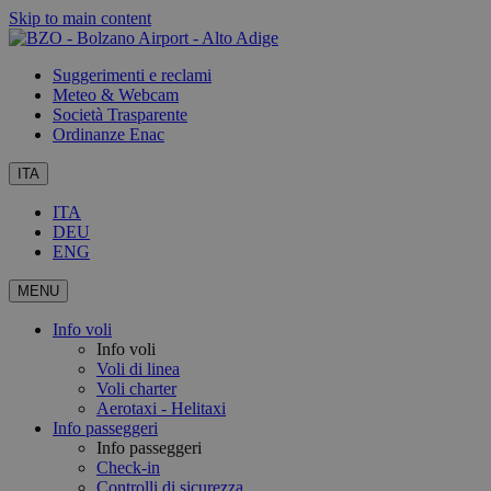
Skip to main content
Suggerimenti e reclami
Meteo & Webcam
Società Trasparente
Ordinanze Enac
ITA
ITA
DEU
ENG
MENU
Info voli
Info voli
Voli di linea
Voli charter
Aerotaxi - Helitaxi
Info passeggeri
Info passeggeri
Check-in
Controlli di sicurezza