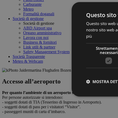
Carburante
Meteo
Questo sito 
Formalità doganali
Società di gestione
Questo sito web ut
Società di gestione
ABD Airport spa
nostro sito web ac
Organo amministrativo
più
Lavora con noi
Business & fornitori
Link utili & partner
Strettamen
Safety Management System
necessari
Società Trasparente
Meteo & Webcam
Accesso all’aeroporto
MOSTRA DET
Per quanto l’ambiente di un aeroporto susciti interesse e curiosità,
Per persone autorizzate si intendono:
- soggetti dotati di TIA (Tesserino di Ingresso in Aeroporto).
- soggetti dotati di pass per i visitatori “Visitor”.
- passeggeri muniti di carta d’imbarco.
I cookie strettamente