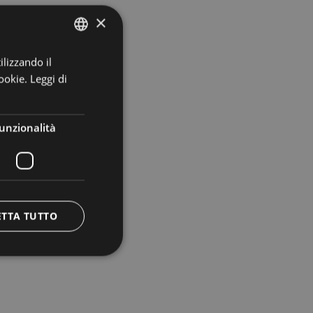
×
ilizzando il
ITALIAN
ookie.
Leggi di
ENGLISH
GERMAN
unzionalità
ETTA TUTTO
orizzate.
e la gestione