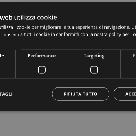
web utilizza cookie
ilizza i cookie per migliorare la tua esperienza di navigazione. Ut
consenti a tutti i cookie in conformità con la nostra policy per i c
te
Performance
Targeting
F
TAGLI
RIFIUTA TUTTO
ACC
 le aree interdette al pubblico sono accessibili solo alle persone aut
Strettamente necessari
Performance
Targeting
Funzionalità
 necessari consentono le funzionalità principali del sito web come l'accesso dell'utente 