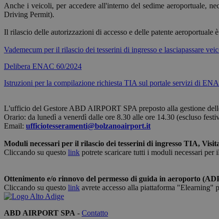
Anche i veicoli, per accedere all'interno del sedime aeroportuale, n
dell'account. Il sito
Driving Permit).
Nome
Il rilascio delle autorizzazioni di accesso e delle patente aeroportua
PHPSESSID
Vademecum per il rilascio dei tesserini di ingresso e lasciapassare veic
Delibera ENAC 60/2024
Istruzioni per la compilazione richiesta TIA sul portale servizi di EN
[abcdef0123456789]
{32}
L'ufficio del Gestore ABD AIRPORT SPA preposto alla gestione delle p
CookieScriptConse
Orario: da lunedì a venerdì dalle ore 8.30 alle ore 14.30 (escluso festiv
Email:
ufficiotesseramenti@bolzanoairport.it
Moduli necessari per il rilascio dei tesserini di ingresso TIA, Visit
Cliccando su questo
link
potrete scaricare tutti i moduli necessari per i
Nome
Ottenimento e/o rinnovo del permesso di guida in aeroporto (AD
Cliccando su questo
link
avrete accesso alla piattaforma "Elearning" 
_ga_QBFBLBZ4YG
ABD AIRPORT SPA
-
Contatto
_ga