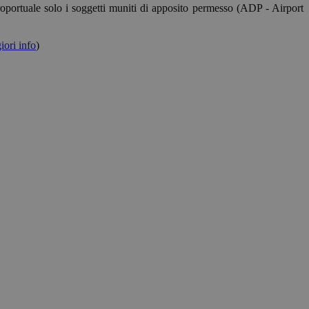
roportuale solo i soggetti muniti di apposito permesso (ADP - Airport
ori info
)
ggio PHP. Si tratta
re le variabili di
rato in modo
pecifico per il sito,
ccesso per un
e-Script.com per
isitatori. È
ipt.com funzioni
er mantenere lo
 Analytics, che è