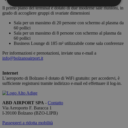
Il primo piano del terminal è dotato di due moderne sale riunioni, in
grado di accogliere gruppi di svariate dimensioni
Strettamente necessari
Performance
Sala per un massimo di 20 persone con schermo al plasma da
Targeting
Funzionalità
60 pollici
Sala per un massimo di 8 persone con schermo al plasma da
I cookie strettamente necessari consentono le
60 pollici
funzionalità principali del sito web come l'accesso
Business Lounge di 185 m² utilizzabile come sala conferenze
dell'utente e la gestione dell'account. Il sito web non
può essere utilizzato correttamente senza i cookie
Per informazioni e prenotazioni, inviate una e-mail a
strettamente necessari.
info@bolzanoairport.it
Fornitore /
Nome
Scadenza
Descrizion
Dominio
Internet
PHPSESSID
Sessione
Cookie
PHP.net
L’aeroporto di Bolzano è dotato di WiFi gratuito: per accedervi, è
generato d
bolzanoairport.it
sufficiente registrarsi tramite indirizzo e-mail ed effettuare il log-in.
applicazion
basate sul
linguaggio
PHP. Si tra
di un
ABD AIRPORT SPA
-
Contatto
identificat
Via Aeroporto F. Baracca 1
generico
utilizzato p
I-
39100
Bolzano
(BZO-LIPB)
mantenere 
variabili di
Passeggeri a ridotta mobilità
sessione