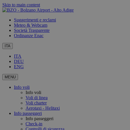
Skip to main content
Suggerimenti e reclami
Meteo & Webcam
Società Trasparente
Ordinanze Enac
ITA
ITA
DEU
ENG
MENU
Info voli
Info voli
Voli di linea
Voli charter
Aerotaxi - Helitaxi
Info passeggeri
Info passeggeri
Check-in
Controlli di sicurezza