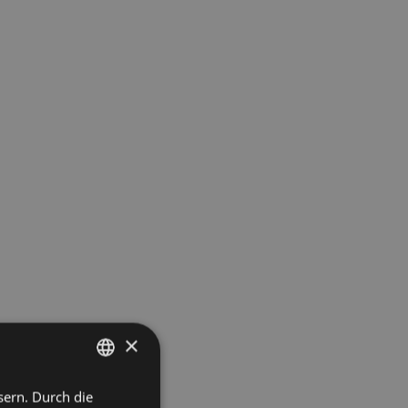
×
sern. Durch die
ITALIAN