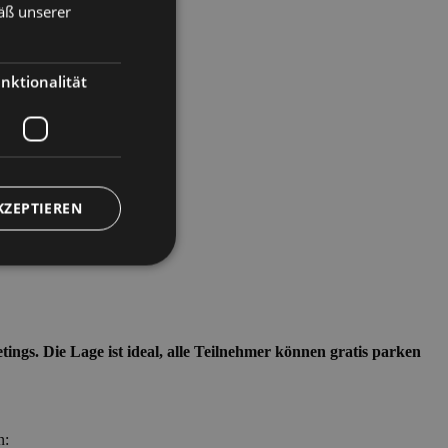
äß unserer
ENGLISH
GERMAN
nktionalität
KZEPTIEREN
meldung und die
ings. Die Lage ist ideal, alle Teilnehmer können gratis parken
wendet werden.
nguaggio PHP. Si
n: