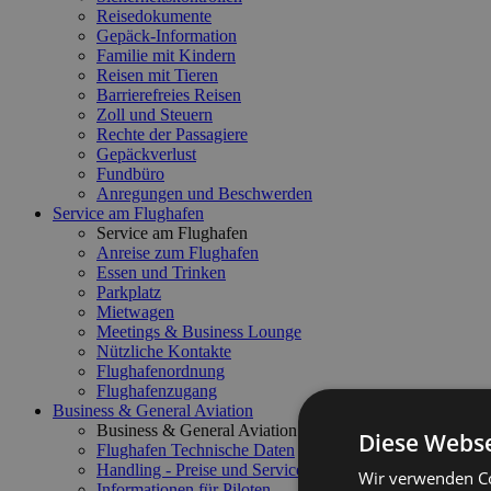
Reisedokumente
Gepäck-Information
Familie mit Kindern
Reisen mit Tieren
Barrierefreies Reisen
Zoll und Steuern
Rechte der Passagiere
Gepäckverlust
Fundbüro
Anregungen und Beschwerden
Service am Flughafen
Service am Flughafen
Anreise zum Flughafen
Essen und Trinken
Parkplatz
Mietwagen
Meetings & Business Lounge
Nützliche Kontakte
Flughafenordnung
Flughafenzugang
Business & General Aviation
Business & General Aviation
Diese Webse
Flughafen Technische Daten
Handling - Preise und Service
Wir verwenden Co
Informationen für Piloten