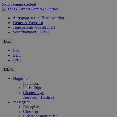
Skip to main content
Anregungen und Beschwerden
Wetter & Webcam
Transparente Gesellschaft
Verordnungen ENAC
DEU
ITA
DEU
ENG
MENU
Fluginfos
Fluginfos
Linienflüge
Charterflüge
Aerotaxi - Helitaxi
Passagiere
Passagiere
Check in
Sicherheitskontrollen