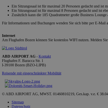
Ein Sitzungssaal ist für maximal 20 Personen gedacht und ist m
Ein Sitzungssaal ist für maximal 8 Personen gedacht und ist eb
Zusätzlich kann die 185 Quadratmeter große Business Lounge 
[abcdef0123456789]
Für Informationen und Buchungen wenden Sie sich bitte per E-Mail 
{32}
CookieScriptConse
Internet
Am Flughafen Bozen können Sie kostenlos WIFI nutzen. Melden Sie si
ABD AIRPORT AG
-
Kontakt
Flughafen F. Baracca Str. 1
Name
I-
39100
Bozen
(BZO-LIPB)
_ga_QBFBLBZ4YG
Reisende mit eingeschränkter Mobilität
_ga
© ABD AIRPORT AG, MWST. 01460810219, Ges.kap. v.e. € 38.0
Sitemap
Datenschutz