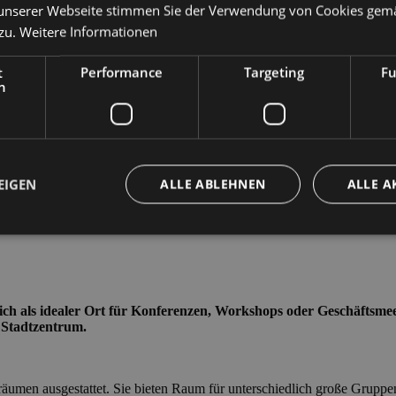
unserer Webseite stimmen Sie der Verwendung von Cookies gem
zu.
Weitere Informationen
t
Performance
Targeting
Fu
h
EIGEN
ALLE ABLEHNEN
ALLE A
Unbedingt erforderlich
Performance
Targeting
Funktionalität
che Cookies ermöglichen wesentliche Kernfunktionen der Website wie die Benutzeran
ich als idealer Ort für Konferenzen, Workshops oder Geschäftsmeet
ne die unbedingt erforderlichen Cookies kann die Website nicht ordnungsgemäß ver
 Stadtzentrum.
Anbieter /
Ablaufdatum
Beschreibung
Domäne
Sitzung
Cookie generato da applicazioni basate sul li
PHP.net
äumen ausgestattet. Sie bieten Raum für unterschiedlich große Gruppe