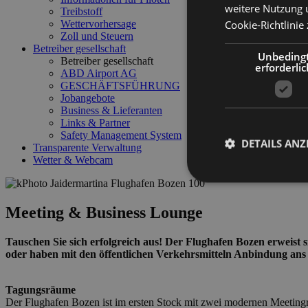
weitere Nutzung 
Treibstoff
Cookie-Richtlinie 
Wettervorhersage
Zoll und Steuern
Betreiber gesellschaft
Unbeding
Betreiber gesellschaft
erforderlic
ABD Airport AG
GESCHÄFTSFÜHRUNG
Jobangebote
Business & Lieferanten
Links & Partner
Safety Management System
DETAILS ANZ
Transparente Verwaltung
Wetter & Webcam
Meeting & Business Lounge
Unbedingt erforderli
Tauschen Sie sich erfolgreich aus! Der Flughafen Bozen erweist s
Kontoverwaltung. Oh
oder haben mit den öffentlichen Verkehrsmitteln Anbindung ans
Name
Tagungsräume
PHPSESSID
Der Flughafen Bozen ist im ersten Stock mit zwei modernen Meetingr