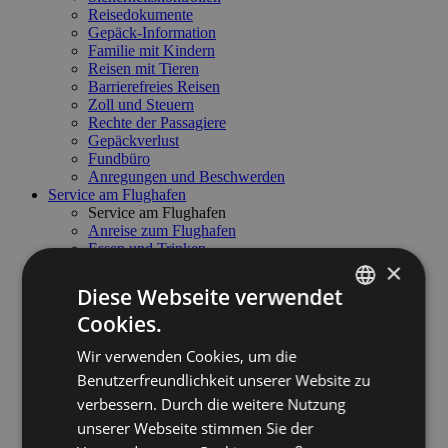
Reisedokumente
Gepäck-Information
Familie mit Kindern
Reisen mit Tieren
Barrierefreies Reisen
Zoll und Steuern
Rechte der Passagiere
Gepäckverlust
Fundbüro
Anregungen und Beschwerden
Service am Flughafen
Service am Flughafen
Anreise zum Flughafen
Essen und Trinken
×
Parkplatz
Mietwagen
Diese Webseite verwendet
Meetings & Business Lounge
Cookies.
Nützliche Kontakte
ITALIAN
Flughafenordnung
Wir verwenden Cookies, um die
Flughafenzugang
ENGLISH
Business & General Aviation
Benutzerfreundlichkeit unserer Website zu
Business & General Aviation
GERMAN
verbessern. Durch die weitere Nutzung
Flughafen Technische Daten
unserer Webseite stimmen Sie der
Handling - Preise und Service
Informationen für Piloten