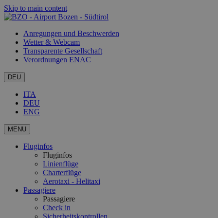
Skip to main content
Anregungen und Beschwerden
Wetter & Webcam
Transparente Gesellschaft
Verordnungen ENAC
DEU
ITA
DEU
ENG
MENU
Fluginfos
Fluginfos
Linienflüge
Charterflüge
Aerotaxi - Helitaxi
Passagiere
Passagiere
Check in
Sicherheitskontrollen