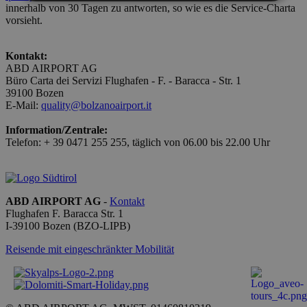
innerhalb von 30 Tagen zu antworten, so wie es die Service-Charta
vorsieht.
Unbedingt erforderlich
Performance
Targeting
Funktionalität
Kontakt:
ABD AIRPORT AG
Unbedingt erforderliche Cookies ermöglichen
Büro Carta dei Servizi Flughafen - F. - Baracca - Str. 1
wesentliche Kernfunktionen der Website wie die
39100 Bozen
Benutzeranmeldung und die Kontoverwaltung.
E-Mail:
quality@bolzanoairport.it
Ohne die unbedingt erforderlichen Cookies kann die
Website nicht ordnungsgemäß verwendet werden.
Information/Zentrale:
Anbieter /
Telefon: + 39 0471 255 255, täglich von 06.00 bis 22.00 Uhr
Name
Ablaufdatum
Beschr
Domäne
PHPSESSID
Sitzung
Cookie
PHP.net
generat
bolzanoairport.it
applica
basate 
ABD AIRPORT AG
-
Kontakt
linguag
Flughafen F. Baracca Str. 1
PHP. Si 
I-
39100
Bozen
(BZO-LIPB)
di un
identifi
generic
Reisende mit eingeschränkter Mobilität
utilizza
manten
variabil
session
utente.
Normal