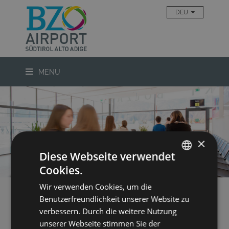
Skip to main content
DEU
MENU
×
Diese Webseite verwendet
Cookies.
ITALIAN
Wir verwenden Cookies, um die
ENGLISH
Benutzerfreundlichkeit unserer Website zu
GERMAN
RECHTE DER PASSAGIERE
verbessern. Durch die weitere Nutzung
unserer Webseite stimmen Sie der