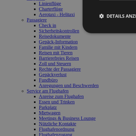
Linienflüge
Charterflüge
Aerotaxi - Helitaxi
DETAILS ANZ
Passagiere
Check in
Sicherheitskontrollen
Reisedokumente
Gepäck-Information
Familie mit Kindern
Reisen mit Tieren
Unbedingt erforderli
Barrierefreies Reisen
Kontoverwaltung. Oh
Zoll und Steuern
Rechte der Passagiere
Name
Gepäckverlust
Fundbüro
PHPSESSID
Anregungen und Beschwerden
Service am Flughafen
Anreise zum Flughafen
Essen und Trinken
Parkplatz
Mietwagen
[abcdef0123456789]
Meetings & Business Lounge
{32}
Nützliche Kontakte
CookieScriptConse
Flughafenordnung
Flughafenzugang