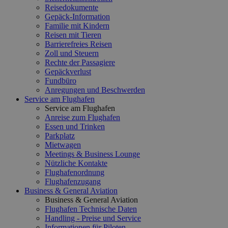
Reisedokumente
Gepäck-Information
Familie mit Kindern
Reisen mit Tieren
Barrierefreies Reisen
Zoll und Steuern
Rechte der Passagiere
Gepäckverlust
Fundbüro
Anregungen und Beschwerden
Service am Flughafen
Service am Flughafen
Anreise zum Flughafen
Essen und Trinken
Parkplatz
Mietwagen
Meetings & Business Lounge
Nützliche Kontakte
Flughafenordnung
Flughafenzugang
Business & General Aviation
Business & General Aviation
Flughafen Technische Daten
Handling - Preise und Service
Informationen für Piloten