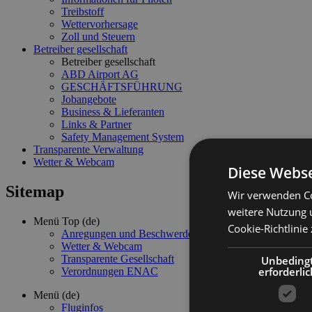
Treibstoff
Wettervorhersage
Zoll und Steuern
Betreiber gesellschaft
Betreiber gesellschaft
ABD Airport AG
GESCHÄFTSFÜHRUNG
Jobangebote
Business & Lieferanten
Links & Partner
Safety Management System
Transparente Verwaltung
Wetter & Webcam
Diese Webse
Sitemap
Wir verwenden Co
weitere Nutzung 
Menü Top (de)
Cookie-Richtlinie 
Anregungen und Beschwerden
Wetter & Webcam
Transparente Gesellschaft
Unbeding
erforderlic
Verordnungen ENAC
Menü (de)
Fluginfos