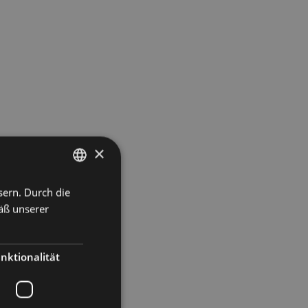
×
sern. Durch die
ITALIAN
äß unserer
ENGLISH
GERMAN
nktionalität