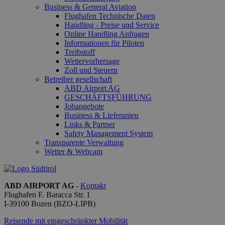
Business & General Aviation
Flughafen Technische Daten
Handling - Preise und Service
Online Handling Anfragen
Informationen für Piloten
Name
Treibstoff
Wettervorhersage
_ga_QBFBLBZ4YG
Zoll und Steuern
Betreiber gesellschaft
ABD Airport AG
_ga
GESCHÄFTSFÜHRUNG
Jobangebote
Business & Lieferanten
Links & Partner
Safety Management System
Transparente Verwaltung
Wetter & Webcam
ABD AIRPORT AG
-
Kontakt
Flughafen F. Baracca Str. 1
I-
39100
Bozen
(BZO-LIPB)
Reisende mit eingeschränkter Mobilität