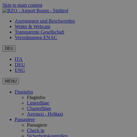
Skip to main content
Anregungen und Beschwerden
Wetter & Webcam
Transparente Gesellschaft
Verordnungen ENAC
DEU
ITA
DEU
ENG
MENU
Fluginfos
Fluginfos
Linienflüge
Charterflüge
Aerotaxi - Helitaxi
Passagiere
Passagiere
Check in
Sicherheitskontrollen