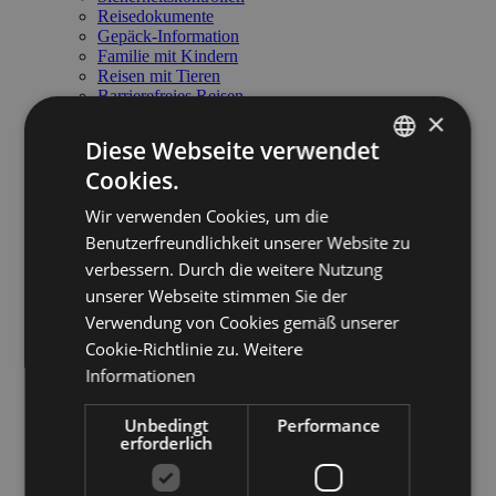
Reisedokumente
Gepäck-Information
Familie mit Kindern
Reisen mit Tieren
Barrierefreies Reisen
×
Zoll und Steuern
Rechte der Passagiere
Diese Webseite verwendet
Gepäckverlust
Cookies.
Fundbüro
ITALIAN
Anregungen und Beschwerden
Wir verwenden Cookies, um die
Service am Flughafen
ENGLISH
Service am Flughafen
Benutzerfreundlichkeit unserer Website zu
Anreise zum Flughafen
GERMAN
verbessern. Durch die weitere Nutzung
Essen und Trinken
unserer Webseite stimmen Sie der
Parkplatz
Mietwagen
Verwendung von Cookies gemäß unserer
Meetings & Business Lounge
Cookie-Richtlinie zu.
Weitere
Nützliche Kontakte
Informationen
Flughafenordnung
Flughafenzugang
Business & General Aviation
Unbedingt
Performance
Business & General Aviation
erforderlich
Flughafen Technische Daten
Handling - Preise und Service
Informationen für Piloten