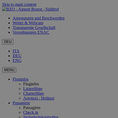
Skip to main content
Anregungen und Beschwerden
Wetter & Webcam
Transparente Gesellschaft
Verordnungen ENAC
DEU
ITA
DEU
ENG
MENU
Fluginfos
Fluginfos
Linienflüge
Charterflüge
Aerotaxi - Helitaxi
Passagiere
Passagiere
Check in
Sicherheitskontrollen