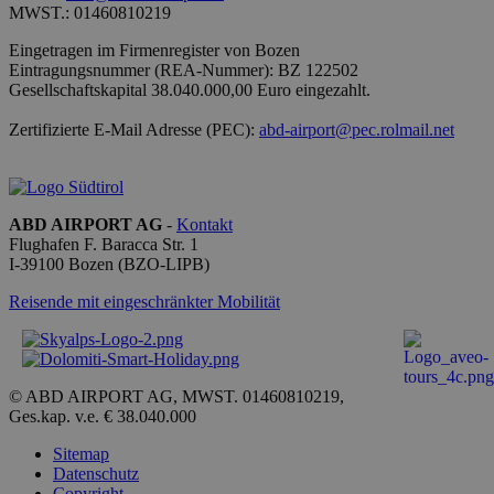
MWST.: 01460810219
Targeting
Funktionalität
Eingetragen im Firmenregister von Bozen
Eintragungsnummer (REA-Nummer): BZ 122502
Unbedingt erforderliche Cookies ermöglichen
wesentliche Kernfunktionen der Website wie die
Gesellschaftskapital 38.040.000,00 Euro eingezahlt.
Benutzeranmeldung und die Kontoverwaltung.
Ohne die unbedingt erforderlichen Cookies kann die
Zertifizierte E-Mail Adresse (PEC):
abd-airport@pec.rolmail.net
Website nicht ordnungsgemäß verwendet werden.
Anbieter /
Name
Ablaufdatum
Beschr
Domäne
PHPSESSID
Sitzung
Cookie
ABD AIRPORT AG
-
Kontakt
PHP.net
generat
bolzanoairport.it
Flughafen F. Baracca Str. 1
applica
I-
39100
Bozen
(BZO-LIPB)
basate 
linguag
PHP. Si 
Reisende mit eingeschränkter Mobilität
di un
identifi
generic
utilizza
manten
variabil
© ABD AIRPORT AG, MWST. 01460810219,
session
Ges.kap. v.e. € 38.040.000
utente.
Normal
Sitemap
è un n
generat
Datenschutz
modo c
Copyright