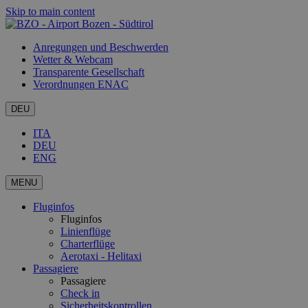
Skip to main content
Anregungen und Beschwerden
Wetter & Webcam
Transparente Gesellschaft
Verordnungen ENAC
DEU
ITA
DEU
ENG
MENU
Fluginfos
Fluginfos
Linienflüge
Charterflüge
Aerotaxi - Helitaxi
Passagiere
Passagiere
Check in
Sicherheitskontrollen