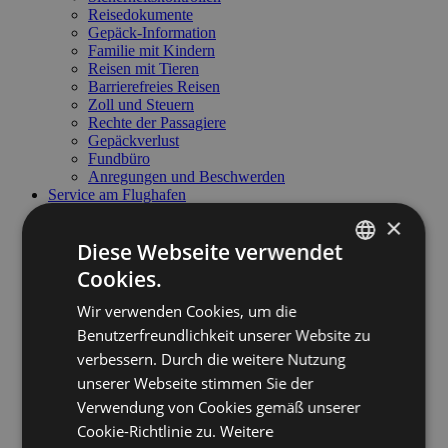
Reisedokumente
Gepäck-Information
Familie mit Kindern
Reisen mit Tieren
Barrierefreies Reisen
Zoll und Steuern
Rechte der Passagiere
Gepäckverlust
Fundbüro
Anregungen und Beschwerden
Service am Flughafen
Service am Flughafen
×
Anreise zum Flughafen
Diese Webseite verwendet
Essen und Trinken
Parkplatz
Cookies.
ITALIAN
Mietwagen
Meetings & Business Lounge
Wir verwenden Cookies, um die
ENGLISH
Nützliche Kontakte
Benutzerfreundlichkeit unserer Website zu
Flughafenordnung
GERMAN
Flughafenzugang
verbessern. Durch die weitere Nutzung
Business & General Aviation
unserer Webseite stimmen Sie der
Business & General Aviation
Verwendung von Cookies gemäß unserer
Flughafen Technische Daten
Handling - Preise und Service
Cookie-Richtlinie zu.
Weitere
Informationen für Piloten