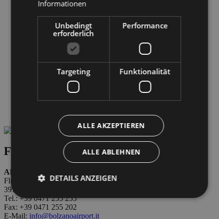
Informationen
Treibstoff
Wettervorhersage
Unbedingt
Performance
Zoll und Steuern
erforderlich
Betreiber gesellschaft
Betreiber gesellschaft
ABD Airport AG
GESCHÄFTSFÜHRUNG
Jobangebote
Targeting
Funktionalität
Business & Lieferanten
Links & Partner
Safety Management System
Transparente Verwaltung
Wetter & Webcam
ALLE AKZEPTIEREN
Firmendaten
ALLE ABLEHNEN
ABD AIRPORT AG
DETAILS ANZEIGEN
Flughafen F. Baracca Str. 1
39100 Bozen
Tel.: +39 0471 255 255
Fax: +39 0471 255 202
E-Mail:
info@bolzanoairport.it
Unbedingt erforderlich
Performance