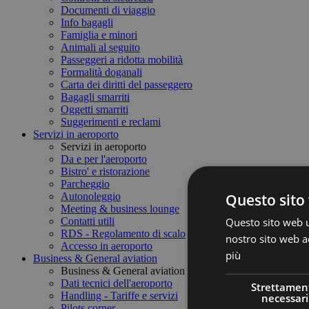
Documenti di viaggio
Info bagagli
Famiglia e minori
Animali al seguito
Passeggeri a ridotta mobilità
Formalità doganali
Carta dei diritti del passeggero
Bagagli smarriti
Oggetti smarriti
Suggerimenti e reclami
Servizi in aeroporto
Servizi in aeroporto
Da e per l'aeroporto
Bistro' e ristorazione
Parcheggio
Questo sito 
Autonoleggio
Meeting & business lounge
Questo sito web ut
Contatti utili
RDS - Regolamento di scalo
nostro sito web ac
Accesso in aeroporto
più
Business & General aviation
Business & General aviation
Dati tecnici dell'aeroporto
Strettamen
Handling - Tariffe e servizi
necessari
Pilots corner