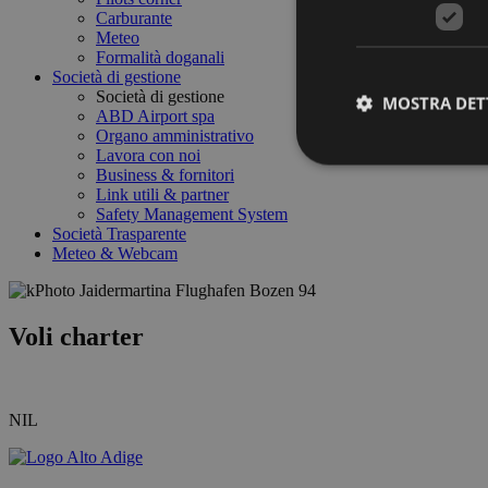
Carburante
Meteo
Formalità doganali
Società di gestione
Società di gestione
MOSTRA DET
ABD Airport spa
Organo amministrativo
Lavora con noi
Business & fornitori
Link utili & partner
Safety Management System
Società Trasparente
I cookie strettamente
Meteo & Webcam
dell'account. Il sito
Nome
Voli charter
PHPSESSID
NIL
[abcdef0123456789]
{32}