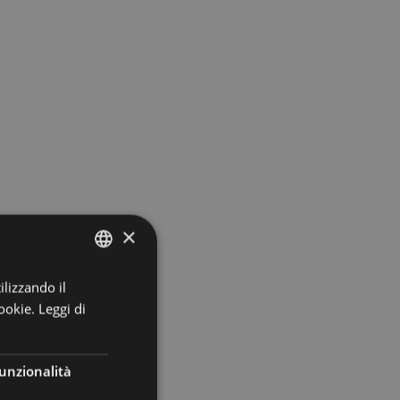
×
ilizzando il
ITALIAN
ookie.
Leggi di
ENGLISH
GERMAN
unzionalità