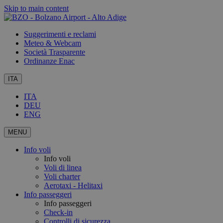
Skip to main content
Suggerimenti e reclami
Meteo & Webcam
Società Trasparente
Ordinanze Enac
ITA
ITA
DEU
ENG
MENU
Info voli
Info voli
Voli di linea
Voli charter
Aerotaxi - Helitaxi
Info passeggeri
Info passeggeri
Check-in
Controlli di sicurezza