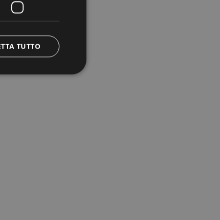
ETTA TUTTO
e la gestione
ggio PHP. Si tratta
re le variabili di
rato in modo
pecifico per il sito,
ccesso per un