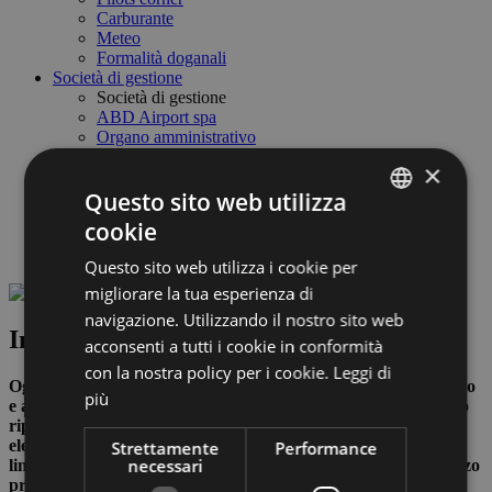
Carburante
Meteo
Formalità doganali
Società di gestione
Società di gestione
ABD Airport spa
Organo amministrativo
Lavora con noi
×
Business & fornitori
Questo sito web utilizza
Link utili & partner
Safety Management System
cookie
Società Trasparente
ITALIAN
Meteo & Webcam
Questo sito web utilizza i cookie per
ENGLISH
migliorare la tua esperienza di
GERMAN
navigazione. Utilizzando il nostro sito web
Informazioni bagagli
acconsenti a tutti i cookie in conformità
con la nostra policy per i cookie.
Leggi di
Ogni compagnia applica precise restrizioni in merito al numero
più
e al peso dei bagagli. Informazioni dettagliate al riguardo sono
riportate sul biglietto aereo o sulla conferma di prenotazione
elettronica. Se al check-in viene accertato un superamento dei
Strettamente
Performance
necessari
limiti consentiti, potrete corrispondere l’eventuale sovrapprezzo
previsto per le eccedenze direttamente alla biglietteria. Per