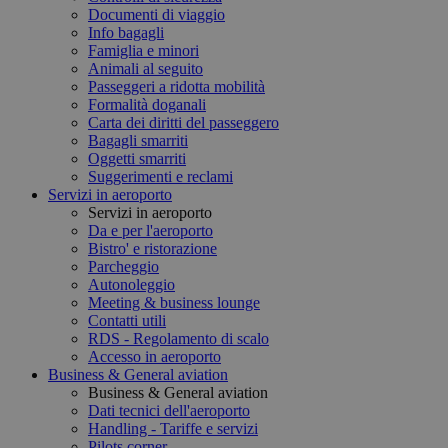
Documenti di viaggio
Info bagagli
Famiglia e minori
Animali al seguito
Passeggeri a ridotta mobilità
Formalità doganali
Carta dei diritti del passeggero
Bagagli smarriti
Oggetti smarriti
Suggerimenti e reclami
Servizi in aeroporto
Servizi in aeroporto
Da e per l'aeroporto
Bistro' e ristorazione
Parcheggio
Autonoleggio
Meeting & business lounge
Contatti utili
RDS - Regolamento di scalo
Accesso in aeroporto
Business & General aviation
Business & General aviation
Dati tecnici dell'aeroporto
Handling - Tariffe e servizi
Pilots corner