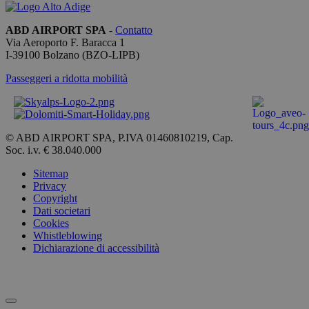
è mantene
uno stato 
accesso pe
ABD AIRPORT SPA
-
Contatto
utente tra 
Via Aeroporto F. Baracca 1
pagine.
I-
39100
Bolzano
(BZO-LIPB)
[abcdef0123456789]
bolzanoairport.it
Sessione
Joomla lay
{32}
builder
Passeggeri a ridotta mobilità
CookieScriptConsent
5 mesi 3
Questo co
CookieScript
settimane
viene
bolzanoairport.it
utilizzato d
servizio
Cookie-
© ABD AIRPORT SPA, P.IVA 01460810219, Cap.
Script.com
Soc. i.v. € 38.040.000
ricordare l
preferenze 
Sitemap
consenso s
cookie dei
Privacy
visitatori. È
Copyright
necessario
Dati societari
il banner d
cookie di
Cookies
Cookie-
Whistleblowing
Script.com
Dichiarazione di accessibilità
funzioni
correttame