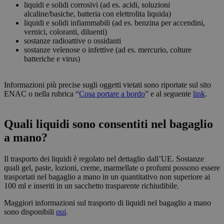
dell'utente e la gestione dell'account. Il sito web non
liquidi e solidi corrosivi (ad es. acidi, soluzioni
può essere utilizzato correttamente senza i cookie
alcaline/basiche, batteria con elettrolita liquida)
strettamente necessari.
liquidi e solidi infiammabili (ad es. benzina per accendini,
vernici, coloranti, diluenti)
Fornitore /
Nome
Scadenza
Descrizion
Dominio
sostanze radioattive o ossidanti
sostanze velenose o infettive (ad es. mercurio, colture
PHPSESSID
Sessione
Cookie
PHP.net
batteriche e virus)
generato d
bolzanoairport.it
applicazion
basate sul
linguaggio
Informazioni più precise sugli oggetti vietati sono riportate sul sito
PHP. Si tra
ENAC o nella rubrica “
Cosa portare a bordo
” e al seguente
link
.
di un
identificat
generico
utilizzato p
Quali liquidi sono consentiti nel bagaglio
mantenere 
variabili di
a mano?
sessione
utente.
Normalme
Il trasporto dei liquidi è regolato nel dettaglio dall’UE. Sostanze
è un nume
generato i
quali gel, paste, lozioni, creme, marmellate o profumi possono essere
modo casu
trasportati nel bagaglio a mano in un quantitativo non superiore ai
il modo in 
Google
100 ml e inseriti in un sacchetto trasparente richiudibile.
viene
Privacy Policy
utilizzato 
essere
Maggiori informazioni sul trasporto di liquidi nel bagaglio a mano
specifico pe
sono disponibili
qui
.
sito, ma u
buon esem