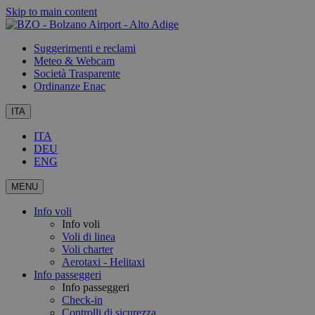
Skip to main content
Suggerimenti e reclami
Meteo & Webcam
Società Trasparente
Ordinanze Enac
ITA
ITA
DEU
ENG
MENU
Info voli
Info voli
Voli di linea
Voli charter
Aerotaxi - Helitaxi
Info passeggeri
Info passeggeri
Check-in
Controlli di sicurezza