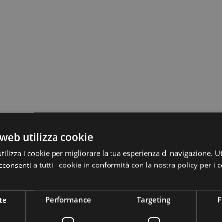
web utilizza cookie
ilizza i cookie per migliorare la tua esperienza di navigazione. Ut
consenti a tutti i cookie in conformità con la nostra policy per i c
ogo provinciale ed è facilmente raggiungibile in autobus, treno, ta
te
Performance
Targeting
F