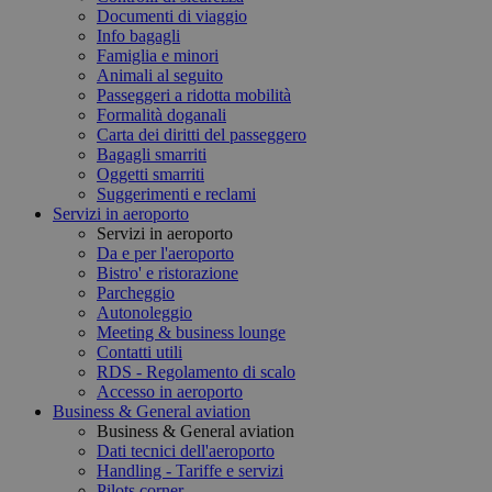
Documenti di viaggio
Info bagagli
Famiglia e minori
Animali al seguito
Passeggeri a ridotta mobilità
Formalità doganali
Carta dei diritti del passeggero
Bagagli smarriti
Oggetti smarriti
Suggerimenti e reclami
Servizi in aeroporto
Servizi in aeroporto
Da e per l'aeroporto
Bistro' e ristorazione
Parcheggio
Autonoleggio
Meeting & business lounge
Contatti utili
RDS - Regolamento di scalo
Accesso in aeroporto
Business & General aviation
Business & General aviation
Dati tecnici dell'aeroporto
Handling - Tariffe e servizi
Pilots corner