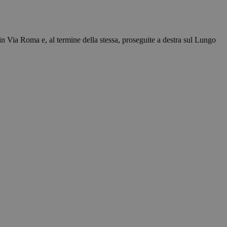
e-Script.com per
isitatori. È
ipt.com funzioni
in Via Roma e, al termine della stessa, proseguite a destra sul Lungo
er mantenere lo
 Analytics, che è
isi più comunemente
per distinguere
do casuale come
i pagina in un sito e
 campagne per i