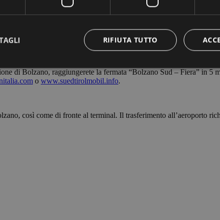
’aeroporto, raggiungibile con le linee 10A e 10B. La fermata più vicina 
www.sasabz.it
.
TAGLI
RIFIUTA TUTTO
ACC
tazione di Bolzano, raggiungerete la fermata “Bolzano Sud – Fiera” in 5 min
italia.com
o
www.suedtirolmobil.info
.
Strettamente necessari
Performance
Targeting
Funzionalità
 necessari consentono le funzionalità principali del sito web come l'accesso dell'utente 
 web non può essere utilizzato correttamente senza i cookie strettamente necessari.
olzano, così come di fronte al terminal. Il trasferimento all’aeroporto ric
Fornitore /
Scadenza
Descrizione
Dominio
Sessione
Cookie generato da applicazioni basate sul lingua
PHP.net
di un identificatore generico utilizzato per mantene
bolzanoairport.it
sessione utente. Normalmente è un numero gene
casuale, il modo in cui viene utilizzato può essere s
ma un buon esempio è mantenere uno stato di a
utente tra le pagine.
bolzanoairport.it
Sessione
Joomla layout builder