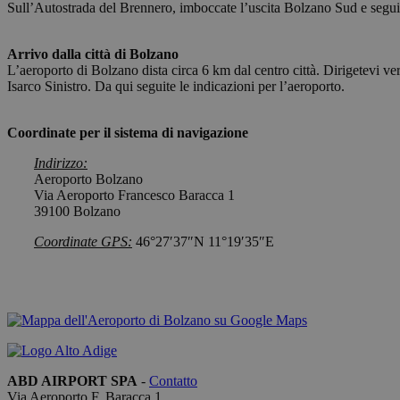
CookieScriptConse
Sull’Autostrada del Brennero, imboccate l’uscita Bolzano Sud e seguite
Arrivo dalla città di Bolzano
L’aeroporto di Bolzano dista circa 6 km dal centro città. Dirigetevi v
Isarco Sinistro. Da qui seguite le indicazioni per l’aeroporto.
Nome
Coordinate per il sistema di navigazione
_ga_QBFBLBZ4YG
Indirizzo:
Aeroporto Bolzano
_ga
Via Aeroporto Francesco Baracca 1
39100 Bolzano
Coordinate GPS:
46°27′37″N 11°19′35″E
ABD AIRPORT SPA
-
Contatto
Via Aeroporto F. Baracca 1