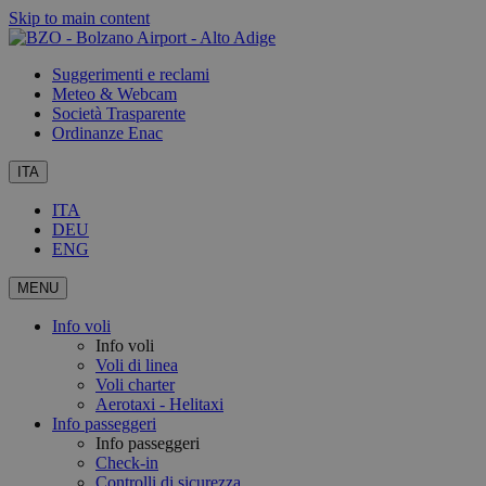
Skip to main content
Suggerimenti e reclami
Meteo & Webcam
Società Trasparente
Ordinanze Enac
ITA
ITA
DEU
ENG
MENU
Info voli
Info voli
Voli di linea
Voli charter
Aerotaxi - Helitaxi
Info passeggeri
Info passeggeri
Check-in
Controlli di sicurezza