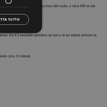
è dislocata lungo la via di accesso allo scalo, a circa 600 m dal
ETTA TUTTO
uti. Da lì è possibile prendere un taxi e in tre minuti arrivare in
e la gestione
hiede circa 15 minuti.
ggio PHP. Si tratta
re le variabili di
rato in modo
pecifico per il sito,
ccesso per un