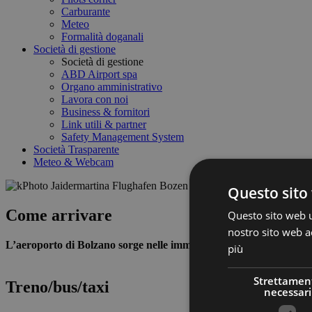
Carburante
Meteo
Formalità doganali
Società di gestione
Società di gestione
ABD Airport spa
Organo amministrativo
Lavora con noi
Business & fornitori
Link utili & partner
Safety Management System
Società Trasparente
Meteo & Webcam
Questo sito 
Come arrivare
Questo sito web ut
nostro sito web ac
L’aeroporto di Bolzano sorge nelle immediate vicinanze del capolu
più
Strettamen
Treno/bus/taxi
necessari