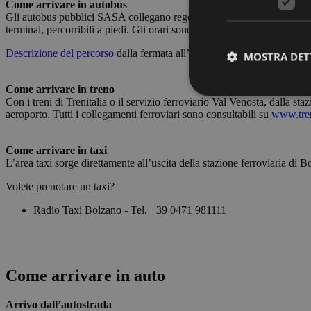
Come arrivare in autobus
Gli autobus pubblici SASA collegano regolarmente il centro città con l
terminal, percorribili a piedi. Gli orari sono scaricabili dal sito SASA
Descrizione del percorso
dalla fermata all’aeroporto.
MOSTRA DET
Come arrivare in treno
Con i treni di Trenitalia o il servizio ferroviario Val Venosta, dalla s
aeroporto. Tutti i collegamenti ferroviari sono consultabili su
www.tren
Come arrivare in taxi
I cookie strettamente
dell'account. Il sito
L’area taxi sorge direttamente all’uscita della stazione ferroviaria di B
Volete prenotare un taxi?
Nome
Radio Taxi Bolzano - Tel. +39 0471 981111
PHPSESSID
Come arrivare in auto
[abcdef0123456789]
{32}
Arrivo dall’autostrada