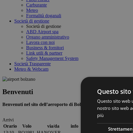
Carburante
Meteo
Formalità doganali
Società di gestione
Società di gestione
ABD Airport spa
Organo amministrativo
Lavora con noi
Business & fornitori
Link utili & partner
Safety Management System
Società Trasparente
Meteo & Webcam
Questo sito 
Benvenuti
Questo sito web ut
Benvenuti nel sito dell’aeroporto di Bolzano. Qui troverete tutte le
nostro sito web ac
più
Arrivi
Orario
Volo
via/da
info
Strettamen
13:10
BQ1981
HANOVER