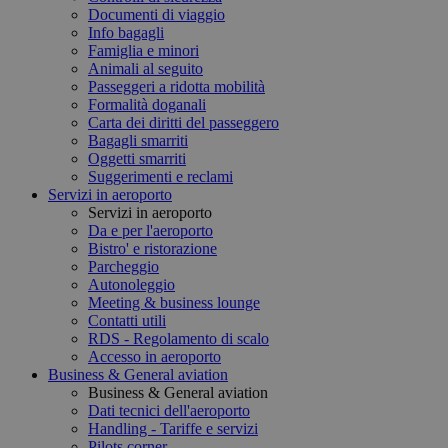
Documenti di viaggio
Info bagagli
Famiglia e minori
Animali al seguito
Passeggeri a ridotta mobilità
Formalità doganali
Carta dei diritti del passeggero
Bagagli smarriti
Oggetti smarriti
Suggerimenti e reclami
Servizi in aeroporto
Servizi in aeroporto
Da e per l'aeroporto
Bistro' e ristorazione
Parcheggio
Autonoleggio
Meeting & business lounge
Contatti utili
RDS - Regolamento di scalo
Accesso in aeroporto
Business & General aviation
Business & General aviation
Dati tecnici dell'aeroporto
Handling - Tariffe e servizi
Pilots corner