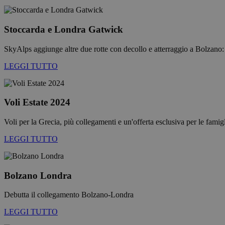
{32}
CookieScriptConse
Stoccarda e Londra Gatwick
SkyAlps aggiunge altre due rotte con decollo e atterraggio a Bolzan
LEGGI TUTTO
Nome
_ga_QBFBLBZ4YG
Voli Estate 2024
_ga
Voli per la Grecia, più collegamenti e un'offerta esclusiva per le famigl
LEGGI TUTTO
Bolzano Londra
Debutta il collegamento Bolzano-Londra
LEGGI TUTTO