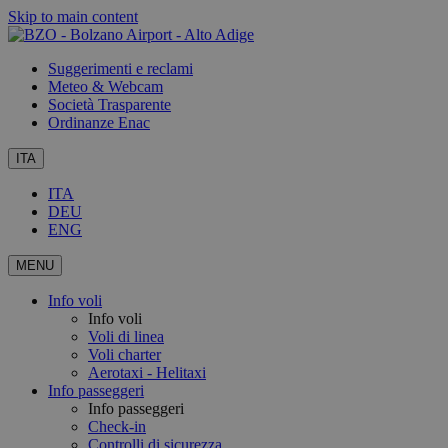
Skip to main content
Suggerimenti e reclami
Meteo & Webcam
Società Trasparente
Ordinanze Enac
ITA
ITA
DEU
ENG
MENU
Info voli
Info voli
Voli di linea
Voli charter
Aerotaxi - Helitaxi
Info passeggeri
Info passeggeri
Check-in
Controlli di sicurezza