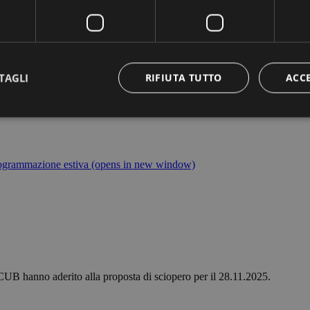
TAGLI
RIFIUTA TUTTO
ACC
Strettamente necessari
Performance
Targeting
Funzionalità
rogrammazione estiva
(opens in new window)
 necessari consentono le funzionalità principali del sito web come l'accesso dell'utente 
 web non può essere utilizzato correttamente senza i cookie strettamente necessari.
Fornitore /
Scadenza
Descrizione
Dominio
Sessione
Cookie generato da applicazioni basate sul lingua
PHP.net
di un identificatore generico utilizzato per mantene
bolzanoairport.it
sessione utente. Normalmente è un numero gene
casuale, il modo in cui viene utilizzato può essere s
ma un buon esempio è mantenere uno stato di a
CUB hanno aderito alla proposta di sciopero per il 28.11.2025.
utente tra le pagine.
bolzanoairport.it
Sessione
Joomla layout builder