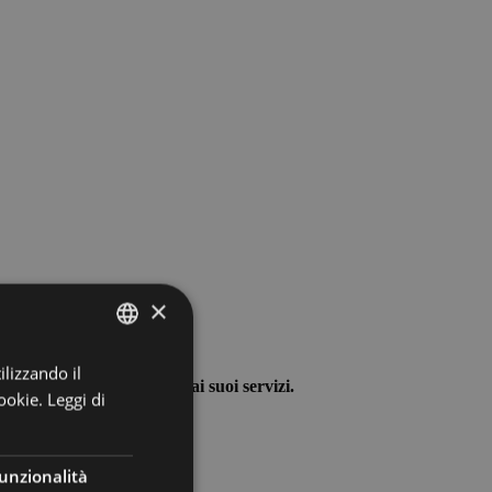
×
ilizzando il
ITALIAN
ige, alle sue strutture e ai suoi servizi.
ookie.
Leggi di
ENGLISH
GERMAN
unzionalità