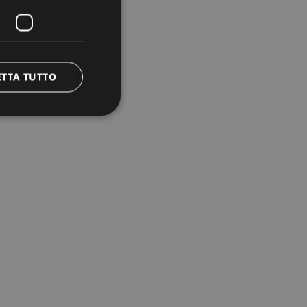
ETTA TUTTO
e la gestione
ggio PHP. Si tratta
re le variabili di
rato in modo
pecifico per il sito,
ccesso per un