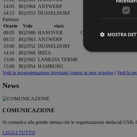
necessari
14:05
BQ1964
ANTWERP
14:15
BQ1953
DUSSELDORF
Partenze
Orario
Volo
via/a
info
09:05
BQ1980
HANOVER
Check-In Closed
MOSTRA DET
09:55
BQ1963
ANTWERP
10:00
BQ1952
DUSSELDORF
14:10
BQ1968
IBIZA
15:00
BQ1902
LAMEZIA TERME
15:00
BQ1954
HAMBURG
Vedi la programmazione invernale
(opens in new window)
Vedi la p
I cookie strettamente
dell'account. Il sito
News
Nome
PHPSESSID
COMUNICAZIONE
Si comunica alla gentile utenza che le organizzazioni sindacali USB, 
LEGGI TUTTO
[abcdef0123456789]