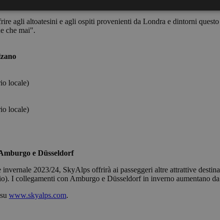
r gli sciatori che desiderano visitare le Dolomiti", ha dichiarato Simon 
ire agli altoatesini e agli ospiti provenienti da Londra e dintorni ques
ne che mai".
Strettamente necessari
Performance
Targeting
Funzionalità
 necessari consentono le funzionalità principali del sito web come l'accesso dell'utente 
lzano
 web non può essere utilizzato correttamente senza i cookie strettamente necessari.
Fornitore /
Scadenza
Descrizione
Dominio
io locale)
Sessione
Cookie generato da applicazioni basate sul lingua
PHP.net
di un identificatore generico utilizzato per mantene
bolzanoairport.it
sessione utente. Normalmente è un numero gene
io locale)
casuale, il modo in cui viene utilizzato può essere s
ma un buon esempio è mantenere uno stato di a
utente tra le pagine.
bolzanoairport.it
Sessione
Joomla layout builder
r Amburgo e Düsseldorf
nt
5 mesi 3
Questo cookie viene utilizzato dal servizio Cooki
CookieScript
invernale 2023/24, SkyAlps offrirà ai passeggeri altre attrattive destin
settimane
ricordare le preferenze di consenso sui cookie dei v
bolzanoairport.it
Google Privacy Policy
necessario che il banner dei cookie di Cookie-Scr
. I collegamenti con Amburgo e Düsseldorf in inverno aumentano da tre
correttamente.
 su
www.skyalps.com
.