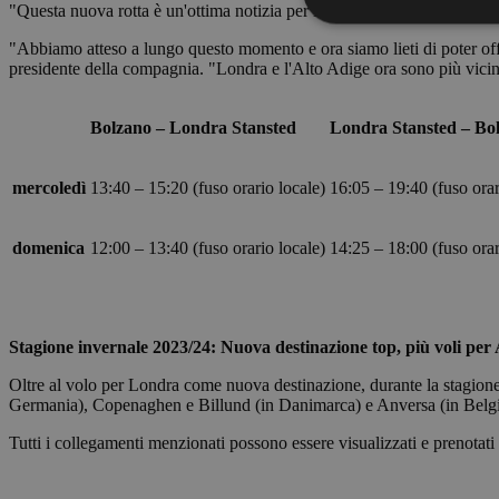
"Questa nuova rotta è un'ottima notizia per l'aeroporto ed è perfetta pe
"Abbiamo atteso a lungo questo momento e ora siamo lieti di poter offr
presidente della compagnia. "Londra e l'Alto Adige ora sono più vici
I cookie strettamente
Bolzano – Londra Stansted
Londra Stansted – Bo
dell'account. Il sito
Nome
mercoledì
13:40 – 15:20 (fuso orario locale)
16:05 – 19:40 (fuso orar
PHPSESSID
domenica
12:00 – 13:40 (fuso orario locale)
14:25 – 18:00 (fuso orar
[abcdef0123456789]
{32}
Stagione invernale 2023/24: Nuova destinazione top, più voli pe
CookieScriptConse
Oltre al volo per Londra come nuova destinazione, durante la stagione 
Germania), Copenaghen e Billund (in Danimarca) e Anversa (in Belgio)
Tutti i collegamenti menzionati possono essere visualizzati e prenotati