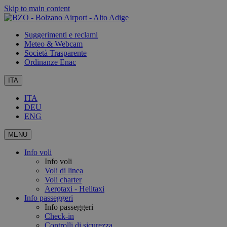
Skip to main content
Suggerimenti e reclami
Meteo & Webcam
Società Trasparente
Ordinanze Enac
ITA
ITA
DEU
ENG
MENU
Info voli
Info voli
Voli di linea
Voli charter
Aerotaxi - Helitaxi
Info passeggeri
Info passeggeri
Check-in
Controlli di sicurezza