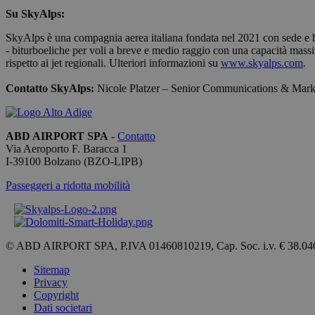
Nome
Su SkyAlps:
_ga_QBFBLBZ4YG
SkyAlps è una compagnia aerea italiana fondata nel 2021 con sede e hu
- biturboeliche per voli a breve e medio raggio con una capacità mass
rispetto ai jet regionali. Ulteriori informazioni su
www.skyalps.com
.
_ga
Contatto SkyAlps:
Nicole Platzer – Senior Communications & Mar
ABD AIRPORT SPA
-
Contatto
Via Aeroporto F. Baracca 1
I-
39100
Bolzano
(BZO-LIPB)
Passeggeri a ridotta mobilità
© ABD AIRPORT SPA, P.IVA 01460810219, Cap. Soc. i.v. € 38.04
Sitemap
Privacy
Copyright
Dati societari