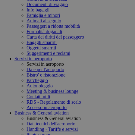
Documenti di viaggio
Info bagagli
Famiglia e minori
Animali al seguito
Passeggeri a ridotta mobilità
Formalità doganali
Carta dei diritti del passeggero
Bagagli smarriti
Oggetti smarriti
Suggerimenti e reclami
Servizi in aeroporto
Servizi in aeroporto
Da e per l'aeroporto
Bistro' e ristorazione
Parcheggio
Autonoleggio
Meeting & business lounge
Contatti utili
RDS - Regolamento di scalo
Accesso in aeroporto
Business & General aviation
Business & General aviation
Dati tecnici dell'aeroporto
Handling - Tariffe e servizi
Pilots corner