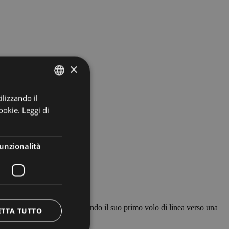
×
ilizzando il
ITALIAN
ookie.
Leggi di
ENGLISH
GERMAN
unzionalità
 suo DASH-8 Q-400, completando il suo primo volo di linea verso una
ETTA TUTTO