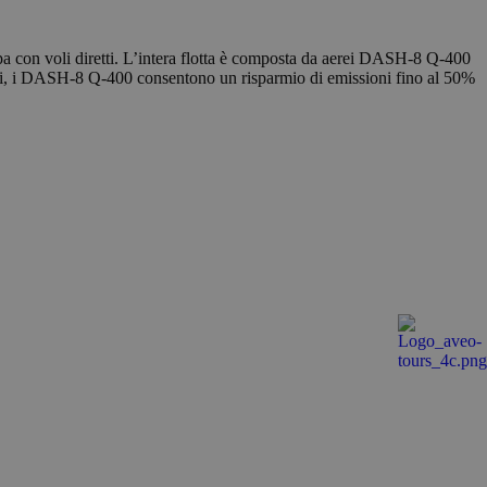
er mantenere lo
pa con voli diretti. L’intera flotta è composta da aerei DASH-8 Q-400
orsi, i DASH-8 Q-400 consentono un risparmio di emissioni fino al 50%
 Analytics, che è
isi più comunemente
per distinguere
do casuale come
i pagina in un sito e
 campagne per i