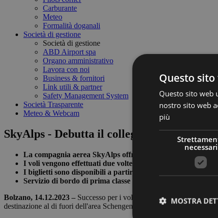
Carburante
Meteo
Formalità doganali
Società di gestione
Società di gestione
ABD Airport spa
Organo amministrativo
Lavora con noi
Questo sito 
Business & fornitori
Link utili & partner
Questo sito web ut
Safety Management System
nostro sito web ac
Società Trasparente
Meteo & Webcam
più
SkyAlps - Debutta il collegamento Bolzan
Strettamen
necessari
La compagnia aerea SkyAlps offre voli diretti tra Bolzano 
I voli vengono effettuati due volte a settimana, il mercoledì
I biglietti sono disponibili a partire da 184 euro a persona 
Servizio di bordo di prima classe con prodotti regionali di al
Bolzano, 14.12.2023 –
Successo per i voli inaugurali: ieri, mercole
MOSTRA DET
destinazione al di fuori dell'area Schengen. In serata l’aereo è rientrat