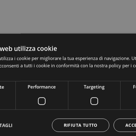
web utilizza cookie
ilizza i cookie per migliorare la tua esperienza di navigazione. Ut
consenti a tutti i cookie in conformità con la nostra policy per i c
o-Londra
te
Performance
Targeting
F
e Londra.
 e la domenica.
e volo su
skyalps.com
.
ta qualità incluso.
dì, SkyAlps è decollata per la prima volta verso Londra Stansted con il
TAGLI
RIFIUTA TUTTO
ACC
o a Bolzano.