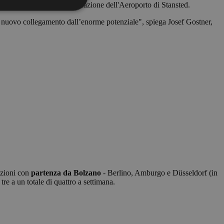
Gorrighan, direttore dell'aviazione dell'Aeroporto di Stansted.
to nuovo collegamento dall’enorme potenziale", spiega Josef Gostner,
e la gestione
ggio PHP. Si tratta
re le variabili di
rato in modo
pecifico per il sito,
ccesso per un
e-Script.com per
azioni con
partenza da Bolzano
- Berlino, Amburgo e Düsseldorf (in
isitatori. È
ipt.com funzioni
 a un totale di quattro a settimana.