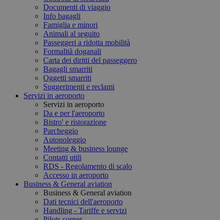
Documenti di viaggio
Info bagagli
Famiglia e minori
Animali al seguito
Passeggeri a ridotta mobilità
Formalità doganali
Carta dei diritti del passeggero
Bagagli smarriti
Oggetti smarriti
Suggerimenti e reclami
Servizi in aeroporto
Servizi in aeroporto
Da e per l'aeroporto
Bistro' e ristorazione
Parcheggio
Autonoleggio
Meeting & business lounge
Contatti utili
RDS - Regolamento di scalo
Accesso in aeroporto
Business & General aviation
Business & General aviation
Dati tecnici dell'aeroporto
Handling - Tariffe e servizi
Pilots corner