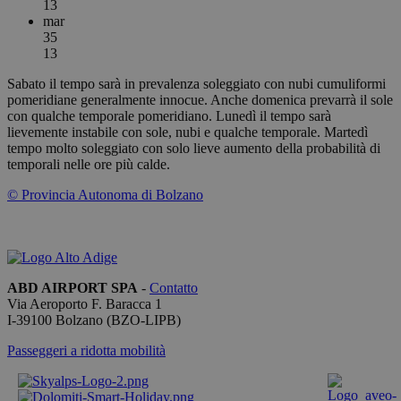
13
mar
PHPSESSID
Sessione
Cookie
PHP.net
generato d
bolzanoairport.it
35
applicazion
13
basate sul
linguaggio
Sabato il tempo sarà in prevalenza soleggiato con nubi cumuliformi
PHP. Si tra
di un
pomeridiane generalmente innocue. Anche domenica prevarrà il sole
identificat
con qualche temporale pomeridiano. Lunedì il tempo sarà
generico
lievemente instabile con sole, nubi e qualche temporale. Martedì
utilizzato p
mantenere 
tempo molto soleggiato con solo lieve aumento della probabilità di
variabili di
temporali nelle ore più calde.
sessione
utente.
© Provincia Autonoma di Bolzano
Normalme
è un nume
generato i
modo casu
il modo in 
Google
viene
Privacy Policy
utilizzato 
essere
ABD AIRPORT SPA
-
Contatto
specifico pe
Via Aeroporto F. Baracca 1
sito, ma u
I-
39100
Bolzano
(BZO-LIPB)
buon esem
è mantene
uno stato 
Passeggeri a ridotta mobilità
accesso pe
utente tra 
pagine.