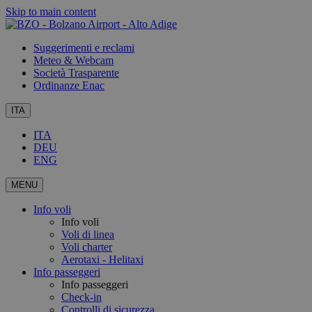
Skip to main content
Suggerimenti e reclami
Meteo & Webcam
Società Trasparente
Ordinanze Enac
ITA
ITA
DEU
ENG
MENU
Info voli
Info voli
Voli di linea
Voli charter
Aerotaxi - Helitaxi
Info passeggeri
Info passeggeri
Check-in
Controlli di sicurezza