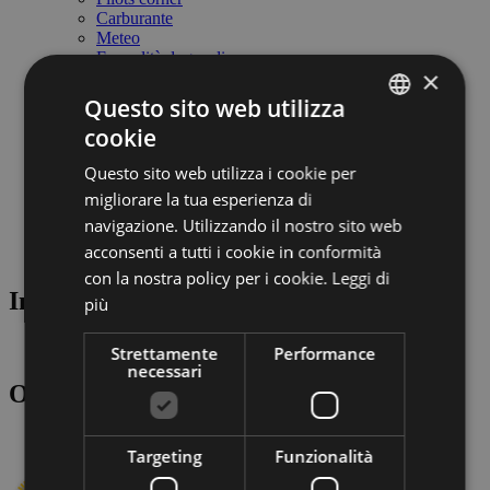
Carburante
Meteo
Formalità doganali
×
Società di gestione
Società di gestione
Questo sito web utilizza
ABD Airport spa
cookie
Organo amministrativo
ITALIAN
Lavora con noi
Questo sito web utilizza i cookie per
Business & fornitori
ENGLISH
Link utili & partner
migliorare la tua esperienza di
Safety Management System
GERMAN
navigazione. Utilizzando il nostro sito web
Società Trasparente
acconsenti a tutti i cookie in conformità
Meteo & Webcam
con la nostra policy per i cookie.
Leggi di
Informazioni meteo e webcam
più
Strettamente
Performance
necessari
Oggi: Sole, nubi e temporali
Targeting
Funzionalità