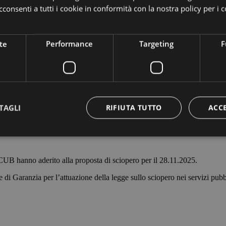
consenti a tutti i cookie in conformità con la nostra policy per i c
te
Performance
Targeting
F
TAGLI
RIFIUTA TUTTO
ACC
Strettamente necessari
Performance
Targeting
Funzionalità
CUB hanno aderito alla proposta di sciopero per il 28.11.2025.
 necessari consentono le funzionalità principali del sito web come l'accesso dell'utente 
Garanzia per l’attuazione della legge sullo sciopero nei servizi pubblici
 web non può essere utilizzato correttamente senza i cookie strettamente necessari.
Fornitore /
Scadenza
Descrizione
Dominio
Sessione
Cookie generato da applicazioni basate sul lingua
PHP.net