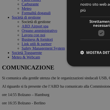
nostro sito web ac
Carburante
Meteo
più
Formalità doganali
Società di gestione
Strettamen
Società di gestione
necessari
ABD Airport spa
Organo amministrativo
Lavora con noi
Business & fornitori
Link utili & partner
Safety Management System
MOSTRA DET
Società Trasparente
Meteo & Webcam
COMUNICAZIONE
Si comunica alla gentile utenza che le organizzazioni sindacali USB, 
I cookie strettamente
Al riguardo si fa presente che l’ABD ha comunicato alla Commissione di 
dell'account. Il sito
ore 14:55 Bolzano – Hamburg
Nome
ore 16:35 Bolzano - Berlino
PHPSESSID