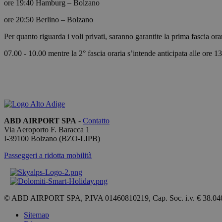
ore 19:40 Hamburg – Bolzano
ore 20:50 Berlino – Bolzano
Per quanto riguarda i voli privati, saranno garantite la prima fascia 
[abcdef0123456789]
{32}
07.00 - 10.00 mentre la 2° fascia oraria s’intende anticipata alle ore 13
CookieScriptConse
ABD AIRPORT SPA
-
Contatto
Nome
Via Aeroporto F. Baracca 1
I-
39100
Bolzano
(BZO-LIPB)
_ga_QBFBLBZ4YG
Passeggeri a ridotta mobilità
_ga
© ABD AIRPORT SPA, P.IVA 01460810219, Cap. Soc. i.v. € 38.04
Sitemap