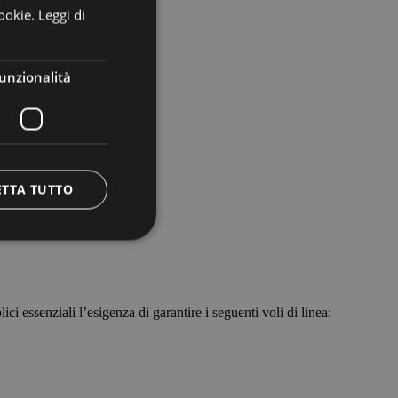
ookie.
Leggi di
ENGLISH
GERMAN
unzionalità
ETTA TUTTO
e la gestione
 essenziali l’esigenza di garantire i seguenti voli di linea:
ggio PHP. Si tratta