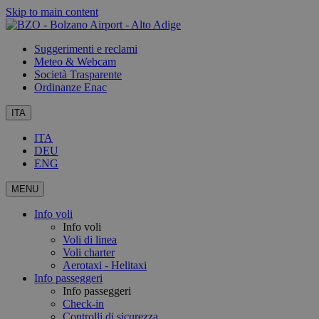
Skip to main content
Suggerimenti e reclami
Meteo & Webcam
Società Trasparente
Ordinanze Enac
ITA
ITA
DEU
ENG
MENU
Info voli
Info voli
Voli di linea
Voli charter
Aerotaxi - Helitaxi
Info passeggeri
Info passeggeri
Check-in
Controlli di sicurezza