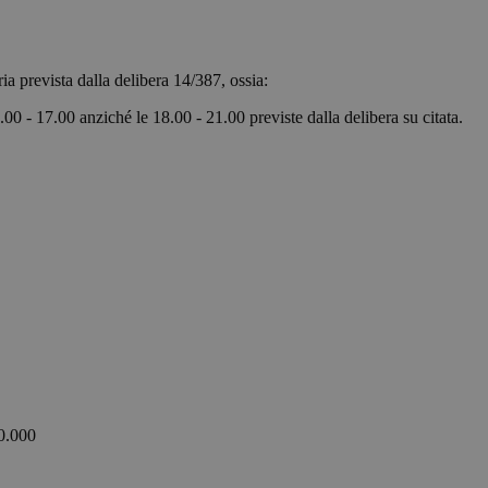
di un identificatore generico utilizzato per mantene
bolzanoairport.it
sessione utente. Normalmente è un numero gene
casuale, il modo in cui viene utilizzato può essere s
ma un buon esempio è mantenere uno stato di a
utente tra le pagine.
oraria prevista dalla delibera 14/387, ossia:
bolzanoairport.it
Sessione
Joomla layout builder
.00 - 17.00 anziché le 18.00 - 21.00 previste dalla delibera su citata.
nt
5 mesi 3
Questo cookie viene utilizzato dal servizio Cooki
CookieScript
settimane
ricordare le preferenze di consenso sui cookie dei v
bolzanoairport.it
Google Privacy Policy
necessario che il banner dei cookie di Cookie-Scr
correttamente.
Fornitore /
Scadenza
Descrizione
Dominio
.bolzanoairport.it
1 anno 1
Questo cookie viene utilizzato da Google Analytics p
mese
stato della sessione.
1 anno 1
Questo nome di cookie è associato a Google Universal
Google LLC
mese
un aggiornamento significativo del servizio di anal
.bolzanoairport.it
utilizzato da Google. Questo cookie viene utilizzato 
utenti unici assegnando un numero generato in mo
identificatore del cliente. È incluso in ogni richiesta d
0.000
utilizzato per calcolare i dati di visitatori, sessioni e
rapporti di analisi dei siti.