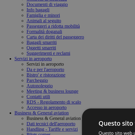
Documenti di viaggio
Info bagagli
Famiglia e minori
Animali al seguito
Passeggeri a ridotta mobilità
Formalità doganali
Carta dei diritti del passeggero
Bagagli smarriti
Oggetti smarriti
Suggerimenti e reclami
Servizi in aeroporto
Servizi in aeroporto
Da e per l'aeroporto
Bistro' e ristorazione
Parcheggio
Autonoleggio
Meeting & business lounge
Contatti utili
RDS - Regolamento di scalo
Accesso in aeroporto
Business & General aviation
Business & General aviation
Questo sito 
Dati tecnici dell'aeroporto
Handling - Tariffe e servizi
Questo sito web ut
Pilots corner