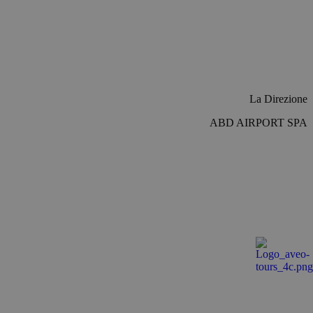
re le variabili di
rato in modo
pecifico per il sito,
ccesso per un
e-Script.com per
La Direzione
isitatori. È
ipt.com funzioni
ABD AIRPORT SPA
er mantenere lo
 Analytics, che è
isi più comunemente
per distinguere
do casuale come
i pagina in un sito e
 campagne per i