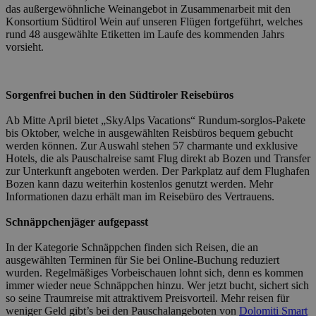
das außergewöhnliche Weinangebot in Zusammenarbeit mit den
identifi
generic
Konsortium Südtirol Wein auf unseren Flügen fortgeführt, welches
utilizza
rund 48 ausgewählte Etiketten im Laufe des kommenden Jahrs
manten
vorsieht.
variabil
session
utente.
Normal
è un n
Sorgenfrei buchen in den Südtiroler Reisebüros
generat
modo c
il modo
Ab Mitte April bietet „SkyAlps Vacations“ Rundum-sorglos-Pakete
viene
bis Oktober, welche in ausgewählten Reisbüros bequem gebucht
utilizz
werden können. Zur Auswahl stehen 57 charmante und exklusive
essere
Google-
specific
Hotels, die als Pauschalreise samt Flug direkt ab Bozen und Transfer
Datenschutzerklärung
sito, m
zur Unterkunft angeboten werden. Der Parkplatz auf dem Flughafen
buon e
Bozen kann dazu weiterhin kostenlos genutzt werden. Mehr
è mant
Informationen dazu erhält man im Reisebüro des Vertrauens.
uno sta
accesso
utente t
Schnäppchenjäger aufgepasst
pagine.
In der Kategorie Schnäppchen finden sich Reisen, die an
[abcdef0123456789]
bolzanoairport.it
Sitzung
Joomla 
{32}
builder
ausgewählten Terminen für Sie bei Online-Buchung reduziert
wurden. Regelmäßiges Vorbeischauen lohnt sich, denn es kommen
CookieScriptConsent
5 Monate 3
Questo
CookieScript
immer wieder neue Schnäppchen hinzu. Wer jetzt bucht, sichert sich
Wochen
viene
bolzanoairport.it
utilizza
so seine Traumreise mit attraktivem Preisvorteil. Mehr reisen für
servizio
weniger Geld gibt’s bei den Pauschalangeboten von
Dolomiti Smart