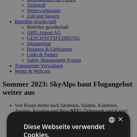
Treibstoff
Wettervorhersage
Zoll und Steuern
Betreiber gesellschaft
Betreiber gesellschaft
ABD Airport AG
GESCHÄFTSFÜHRUNG
Jobangebote
Business & Lieferanten
Links & Partner
Safety Management System
Transparente Verwaltung
Wetter & Webcam
Sommer 2023: SkyAlps baut Flugangebot
weiter aus
Von Bozen direkt nach Sardinien, Sizilien, Kalabrien,
Apulien, Kroatien und Ibiza
NEU:
Dubrovnik und Kassel
×
SkyAlps erhält eigenes Luftverkehrsbetreiberzeugnis
Diese Webseite verwendet
Investitionen in energieeffizienten und leisen Flugzeugtyp
Dash 8-Q400
Cookies.
ITALIAN