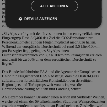
vor dem Abschluss und künftig wird es der Südtiroler Fluglinie
ALLE ABLEHNEN
möglich sein Abkommen mit anderen Fluglinien zu schließen. Das
bringt wiederum neue Kundensegmente, die aus der Welt über
Drehkreuze nach Bozen fliegen oder umgekehrt.Gleichzeit wird es
DETAILS ANZEIGEN
immer wichtiger stressfrei in den Urlaub zu fliegen und dabei mit
einem sehr effizienten und leisen Flugzeug zu reisen.
„SkyAlps verfolgt mit den Investitionen in den energieeffizienten
Flugzeugtyp Dash 8 Q400 das Ziel die CO2-Emissionen pro
Unbedingt erforderlich
Performance
Personenkilometer auf den Flügen möglichst niedrig zu halten.
Targeting
Funktionalität
Während der europäische Durchschnitt bei rund 3,6 Liter/100km
pro Passagier liegt, gelingt es SkyAlps einen
Unbedingt erforderliche Cookies ermöglichen
Durchschnittsverbrauch von 2,3 l/100km pro Passagier zu erzielen
wesentliche Kernfunktionen der Website wie die
und damit bis zu 50% unter dem europäischen Durchschnitt zu
Benutzeranmeldung und die Kontoverwaltung.
liegen.“
Ohne die unbedingt erforderlichen Cookies kann die
Website nicht ordnungsgemäß verwendet werden.
Das Bundesluftfahrtbüro FAA und die Agentur der Europäischen
Union für Flugsicherheit EASA bestätigt, dass die Dash 8-Q400
Anbieter /
Name
Ablaufdatum
Beschr
Domäne
aufgrund ihrer fortschrittlichen Konstruktion den derzeitigen
Regionaljets und Turboprops weit voraus ist, was die
PHPSESSID
Sitzung
Cookie
PHP.net
Geräuschentwicklung bei Start und Landung betrifft.
generat
bolzanoairport.it
applica
basate 
Ab Dezember können Urlauber einen Karton mit Südtiroler Weinen,
linguag
welche bei einem der 69 teilnehmenden Südtiroler Weinproduzenten
PHP. Si 
erworben wurden, kostenlos mit an Board nehmen. Zusätzlich wird
di un