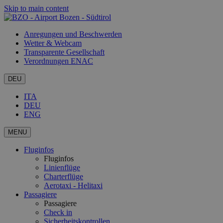
Skip to main content
Anregungen und Beschwerden
Wetter & Webcam
Transparente Gesellschaft
Verordnungen ENAC
DEU
ITA
DEU
ENG
MENU
Fluginfos
Fluginfos
Linienflüge
Charterflüge
Aerotaxi - Helitaxi
Passagiere
Passagiere
Check in
Sicherheitskontrollen