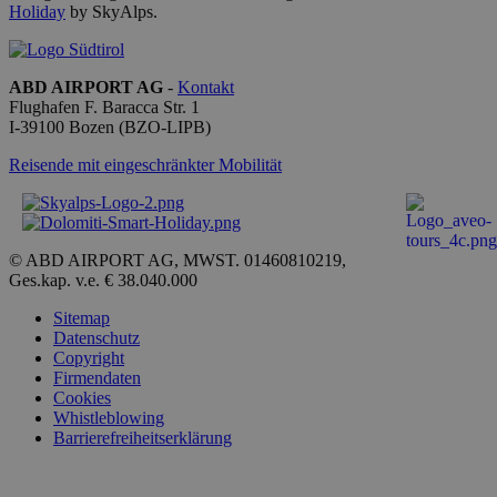
Cookie
Holiday
by SkyAlps.
Script.
ricordar
prefere
consens
cookie 
ABD AIRPORT AG
-
Kontakt
visitator
Flughafen F. Baracca Str. 1
necessa
il bann
I-
39100
Bozen
(BZO-LIPB)
cookie 
Cookie
Reisende mit eingeschränkter Mobilität
Script.
funzion
corrett
© ABD AIRPORT AG, MWST. 01460810219,
Ges.kap. v.e. € 38.040.000
Sitemap
Datenschutz
Anbieter /
Name
Ablaufdatum
Beschreib
Copyright
Domäne
Firmendaten
_ga_QBFBLBZ4YG
.bolzanoairport.it
1 Jahr 1
Questo co
Cookies
Monat
viene utili
Whistleblowing
Google Ana
Barrierefreiheitserklärung
per mante
stato della
sessione.