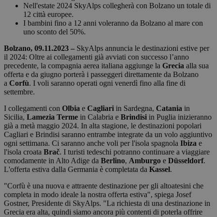
Nell'estate 2024 SkyAlps collegherà con Bolzano un totale di
12 città europee.
I bambini fino a 12 anni voleranno da Bolzano al mare con
uno sconto del 50%.
Bolzano, 09.11.2023 –
SkyAlps annuncia le destinazioni estive per
il 2024: Oltre ai collegamenti già avviati con successo l’anno
precedente, la compagnia aerea italiana aggiunge la
Grecia
alla sua
offerta e da giugno porterà i passeggeri direttamente da Bolzano
a
Corfù
. I voli saranno operati ogni venerdì fino alla fine di
settembre.
I collegamenti con
Olbia
e
Cagliari
in Sardegna,
Catania
in
Sicilia,
Lamezia Terme
in Calabria e
Brindisi
in Puglia inizieranno
già a metà maggio 2024. In alta stagione, le destinazioni popolari
Cagliari e Brindisi saranno entrambe integrate da un volo aggiuntivo
ogni settimana. Ci saranno anche voli per l'isola spagnola
Ibiza
e
l'isola croata
Brač
. I turisti tedeschi potranno continuare a viaggiare
comodamente in Alto Adige da
Berlino
,
Amburgo
e
Düsseldorf
.
L'offerta estiva dalla Germania è completata da
Kassel
.
"Corfù è una nuova e attraente destinazione per gli altoatesini che
completa in modo ideale la nostra offerta estiva", spiega Josef
Gostner, Presidente di SkyAlps. "La richiesta di una destinazione in
Grecia era alta, quindi siamo ancora più contenti di poterla offrire