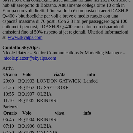
utente.
hub all’aeroporto di Bolzano. Attualmente collega oltre 10 città in
Normalme
è un nume
Europa con voli diretti. L’intera flotta è composta da aerei DASH-8
generato i
Q-400 - biturboeliche per voli a breve e medio raggio con una
modo casu
capacità massima di 76 posti. Con 2,3 litri per passeggero ogni 100
il modo in 
Google
chilometri percorsi, i DASH-8 Q-400 consentono un risparmio di
viene
Privacy Policy
utilizzato 
emissioni fino al 50% rispetto ai jet regionali. Ulteriori informazioni
essere
su
www.skyalps.com
.
specifico pe
sito, ma u
Contatto SkyAlps:
buon esem
è mantene
Nicole Platzer – Senior Communications & Marketing Manager –
uno stato 
nicole.platzer@skyalps.com
accesso pe
utente tra 
Arrivi
pagine.
Orario
Volo
via/da
info
[abcdef0123456789]
bolzanoairport.it
Sessione
Joomla lay
20:00
BQ1933
LONDON GATWICK
Landed
{32}
builder
21:25
BQ1953
DUSSELDORF
CookieScriptConsent
5 mesi 3
Questo co
CookieScript
settimane
viene
10:55
BQ1907
OLBIA
bolzanoairport.it
utilizzato d
11:10
BQ1905
BRINDISI
servizio
Cookie-
Partenze
Script.com
Orario
Volo
via/a
info
ricordare l
preferenze 
06:45
BQ1904
BRINDISI
consenso s
07:10
BQ1906
OLBIA
cookie dei
visitatori. È
07:30
BQ1908
CATANIA