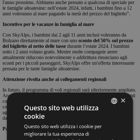
l'anno prossimo. Abbiamo anche pensato a qualcosa di speciale per
le famiglie altoatesine: nell’estate 2024, infatti, i bambini fino a 12
anni voleranno al mare pagando la metà del prezzo del biglietto".
Incentivo per le vacanze in famiglia al mare
Con SkyAlps, i bambini dai 2 agli 11 anni inclusi voleranno da
Bolzano direttamente al mare con uno
sconto del 50% sul prezzo
del biglietto al netto delle tasse
durante l’estate 2024. I bambini
sotto i 2 anni volano gratis. Mentre molte compagnie aeree
attualmente riducono notevolmente o addirittura rinunciano agli
sconti per i piccoli passeggeri, SkyAlps offre un'offerta interessante
pensata per le tante famiglie altoatesine.
Attenzione rivolta anche ai collegamenti regionali
In futuro, il programma di voli regionali sarà ulteriormente ampliato.
Anche nell’estate 2024 SkyAlps offrirà un totale di tre collegamenti
×
con decollo e atterraggio a Roma: Verona, Cuneo e Crotone. In
Questo sito web utilizza
collaborazione con i tour operator, nel prossimo futuro verranno
aggiunte al programma anche mete per le vacanze con partenza
cookie
ITALIAN
dagli aeroporti appena menzionati.
Questo sito web utilizza i cookie per
ENGLISH
Panoramica - Voli e destinazioni da Bolzano
migliorare la tua esperienza di
GERMAN