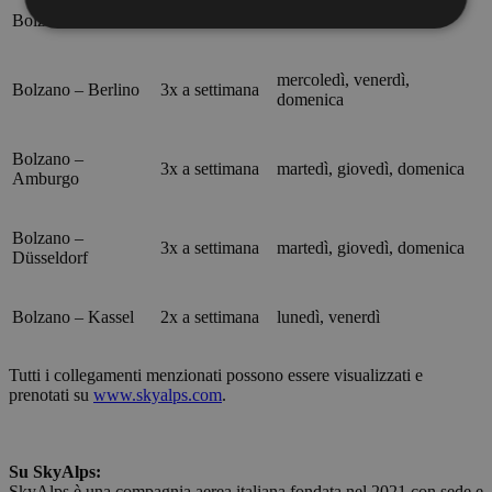
Bolzano – Brač
1x a settimana
sabato
Strettamente necessari
Performance
mercoledì, venerdì,
Bolzano – Berlino
3x a settimana
domenica
Targeting
Funzionalità
I cookie strettamente necessari consentono le
Bolzano –
funzionalità principali del sito web come l'accesso
3x a settimana
martedì, giovedì, domenica
Amburgo
dell'utente e la gestione dell'account. Il sito web non
può essere utilizzato correttamente senza i cookie
strettamente necessari.
Bolzano –
3x a settimana
martedì, giovedì, domenica
Fornitore /
Düsseldorf
Nome
Scadenza
Descrizion
Dominio
PHPSESSID
Sessione
Cookie
PHP.net
generato d
bolzanoairport.it
Bolzano – Kassel
2x a settimana
lunedì, venerdì
applicazion
basate sul
linguaggio
Tutti i collegamenti menzionati possono essere visualizzati e
PHP. Si tra
di un
prenotati su
www.skyalps.com
.
identificat
generico
utilizzato p
mantenere 
variabili di
Su SkyAlps:
sessione
SkyAlps è una compagnia aerea italiana fondata nel 2021 con sede e