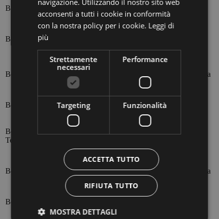
navigazione. Utilizzando il nostro sito web
Bolzano – Corfù
1x a settimana
venerdì
acconsenti a tutti i cookie in conformità
con la nostra policy per i cookie.
Leggi di
mercoledì, venerdì, sabato,
più
Bolzano – Olbia
4x a settimana
domenica
Strettamente
Performance
necessari
fino a 3x a
Bolzano – Cagliari
mercoledì, sabato, domenica
settimana
Targeting
Funzionalità
Bolzano – Catania
2x a settimana
giovedì, domenica
Bolzano – Lamezia
2x a settimana
mercoledì, sabato
Terme
ACCETTA TUTTO
fino a 3x a
Bolzano – Brindisi
mercoledì, sabato, domenica
settimana
RIFIUTA TUTTO
Bolzano – Ibiza
2x a settimana
giovedì, domenica
MOSTRA DETTAGLI