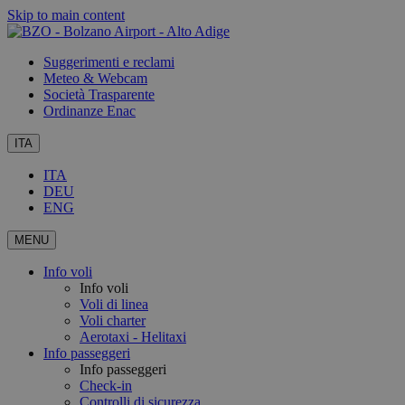
Skip to main content
Suggerimenti e reclami
Meteo & Webcam
Società Trasparente
Ordinanze Enac
ITA
ITA
DEU
ENG
MENU
Info voli
Info voli
Voli di linea
Voli charter
Aerotaxi - Helitaxi
Info passeggeri
Info passeggeri
Check-in
Controlli di sicurezza