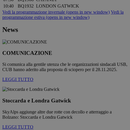
necessario
10:40
BQ1932
LONDON GATWICK
il banner d
cookie di
Vedi la programmazione invernale
(opens in new window)
Vedi la
Cookie-
programmazione estiva
(opens in new window)
Script.com
funzioni
correttame
News
COMUNICAZIONE
Fornitore /
Si comunica alla gentile utenza che le organizzazioni sindacali USB,
Nome
Scadenza
Descrizione
Dominio
CUB hanno aderito alla proposta di sciopero per il 28.11.2025.
_ga_QBFBLBZ4YG
.bolzanoairport.it
1 anno 1
Questo cookie
LEGGI TUTTO
mese
viene utilizzat
da Google
Analytics per
mantenere lo
stato della
Stoccarda e Londra Gatwick
sessione.
_ga
1 anno 1
Questo nome
Google LLC
SkyAlps aggiunge altre due rotte con decollo e atterraggio a
mese
di cookie è
.bolzanoairport.it
associato a
Bolzano: Stoccarda e Londra Gatwick
Google
Universal
LEGGI TUTTO
Analytics, che 