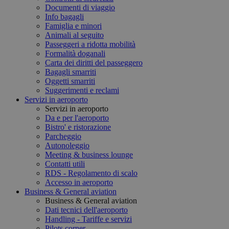
Documenti di viaggio
Info bagagli
Famiglia e minori
Animali al seguito
Passeggeri a ridotta mobilità
Formalità doganali
Carta dei diritti del passeggero
Bagagli smarriti
Oggetti smarriti
Suggerimenti e reclami
Servizi in aeroporto
Servizi in aeroporto
Da e per l'aeroporto
Bistro' e ristorazione
Parcheggio
Autonoleggio
Meeting & business lounge
Contatti utili
RDS - Regolamento di scalo
Accesso in aeroporto
Business & General aviation
Business & General aviation
Dati tecnici dell'aeroporto
Handling - Tariffe e servizi
Pilots corner