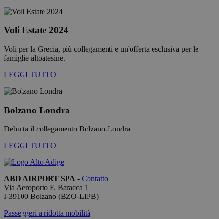
un
aggiornament
significativo
del servizio di
Voli Estate 2024
analisi più
comunemente
utilizzato da
Voli per la Grecia, più collegamenti e un'offerta esclusiva per le
Google.
famiglie altoatesine.
Questo cookie
viene utilizzat
per distinguer
LEGGI TUTTO
utenti unici
assegnando u
numero
generato in
modo casuale
Bolzano Londra
come
identificatore
del cliente. È
Debutta il collegamento Bolzano-Londra
incluso in ogn
richiesta di
LEGGI TUTTO
pagina in un
sito e utilizzat
per calcolare i
dati di
visitatori,
ABD AIRPORT SPA
-
Contatto
sessioni e
Via Aeroporto F. Baracca 1
campagne per 
rapporti di
I-
39100
Bolzano
(BZO-LIPB)
analisi dei siti.
Passeggeri a ridotta mobilità