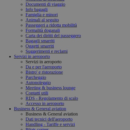
Documenti di viaggio
Info bagagli
Famiglia e minori
Animali al seguito
Passeggeri a ridotta mobilità
Formalità doganali
Carta dei diritti del passeggero
Bagagli smarriti
Oggetti smarriti
Suggerimenti e reclami
Servizi in aeroporto
Servizi in aeroporto
Da e per l'aeroporto
Bistro' e ristorazione
Parcheggio
Autonoleggio
Meeting & business lounge
Contatti utili
RDS - Regolamento di scalo
Accesso in aeroporto
Business & General aviation
Business & General aviation
Dati tecnici dell'aeroporto
Handling - Tariffe e servizi
Pilots corner