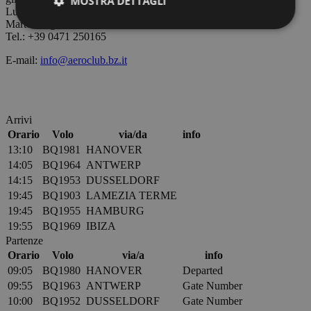
MOSTRA DETTAGLI
Lunedì, mercoledì e venerdì 8.30-13.00
Martedì e giovedì 8.30-17.00
Tel.: +39 0471 250165
Strettamente necessari
Performance
E-mail:
info@aeroclub.bz.it
Targeting
Funzionalità
I cookie strettamente necessari consentono le
funzionalità principali del sito web come l'accesso
Arrivi
dell'utente e la gestione dell'account. Il sito web non
Orario
Volo
via/da
info
può essere utilizzato correttamente senza i cookie
strettamente necessari.
13:10
BQ1981
HANOVER
14:05
BQ1964
ANTWERP
Fornitore /
Nome
Scadenza
Descrizion
Dominio
14:15
BQ1953
DUSSELDORF
19:45
BQ1903
LAMEZIA TERME
PHPSESSID
Sessione
Cookie
PHP.net
generato d
bolzanoairport.it
19:45
BQ1955
HAMBURG
applicazion
19:55
BQ1969
IBIZA
basate sul
linguaggio
Partenze
PHP. Si tra
Orario
Volo
via/a
info
di un
identificat
09:05
BQ1980
HANOVER
Departed
generico
09:55
BQ1963
ANTWERP
Gate Number
utilizzato p
mantenere 
10:00
BQ1952
DUSSELDORF
Gate Number
variabili di