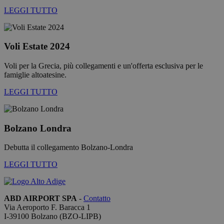
visitatori. È
LEGGI TUTTO
necessario
il banner d
cookie di
Cookie-
Script.com
Voli Estate 2024
funzioni
correttame
Voli per la Grecia, più collegamenti e un'offerta esclusiva per le
famiglie altoatesine.
LEGGI TUTTO
Fornitore /
Nome
Scadenza
Descrizione
Dominio
Bolzano Londra
_ga_QBFBLBZ4YG
.bolzanoairport.it
1 anno 1
Questo cookie
mese
viene utilizzat
Debutta il collegamento Bolzano-Londra
da Google
Analytics per
LEGGI TUTTO
mantenere lo
stato della
sessione.
_ga
1 anno 1
Questo nome
Google LLC
ABD AIRPORT SPA
-
Contatto
mese
di cookie è
.bolzanoairport.it
Via Aeroporto F. Baracca 1
associato a
Google
I-
39100
Bolzano
(BZO-LIPB)
Universal