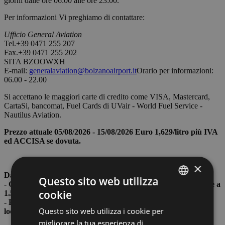
giorni dalle ore 06:00 alle ore 23:00.
Per informazioni Vi preghiamo di contattare:
Ufficio General Aviation
Tel.+39 0471 255 207
Fax.+39 0471 255 202
SITA BZOOWXH
E-mail:
generalaviation@bolzanoairport.it
Orario per informazioni:
06.00 - 22.00
Si accettano le maggiori carte di credito come VISA, Mastercard,
CartaSi, bancomat, Fuel Cards di UVair - World Fuel Service -
Nautilus Aviation.
Prezzo attuale 05/08/2026
- 15/08/2026 Euro 1,629/litro più IVA
ed ACCISA se dovuta.
×
Dal 01/01/2025 si applicano inoltre le seguenti tariffe:
Questo sito web utilizza
- Corrispettivo per quantitativo ridotto (rifornimento inferiore a
cookie
1.500 litri): € 100,00
ITALIAN
- Rifornimento effettuato tra le ore 20:00 e le ore 08:00 (ora
Questo sito web utilizza i cookie per
locale): € 50,00
ENGLISH
migliorare la tua esperienza di