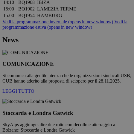
sessione
14:10
BQ1968
IBIZA
utente.
15:00
BQ1902
LAMEZIA TERME
Normalme
è un nume
15:00
BQ1954
HAMBURG
generato i
Vedi la programmazione invernale
(opens in new window)
Vedi la
modo casu
programmazione estiva
(opens in new window)
il modo in 
Google
viene
Privacy Policy
utilizzato 
News
essere
specifico pe
sito, ma u
buon esem
è mantene
uno stato 
COMUNICAZIONE
accesso pe
utente tra 
pagine.
Si comunica alla gentile utenza che le organizzazioni sindacali USB,
CUB hanno aderito alla proposta di sciopero per il 28.11.2025.
[abcdef0123456789]
bolzanoairport.it
Sessione
Joomla lay
{32}
builder
LEGGI TUTTO
CookieScriptConsent
5 mesi 3
Questo co
CookieScript
settimane
viene
bolzanoairport.it
utilizzato d
servizio
Cookie-
Stoccarda e Londra Gatwick
Script.com
ricordare l
preferenze 
SkyAlps aggiunge altre due rotte con decollo e atterraggio a
consenso s
Bolzano: Stoccarda e Londra Gatwick
cookie dei