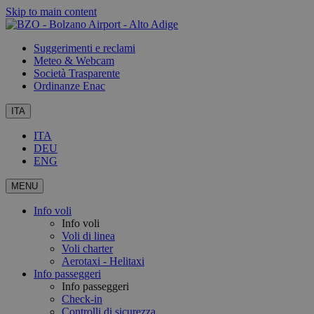
Skip to main content
Suggerimenti e reclami
Meteo & Webcam
Società Trasparente
Ordinanze Enac
ITA
ITA
DEU
ENG
MENU
Info voli
Info voli
Voli di linea
Voli charter
Aerotaxi - Helitaxi
Info passeggeri
Info passeggeri
Check-in
Controlli di sicurezza